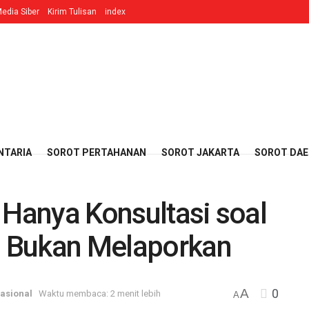
edia Siber
Kirim Tulisan
index
NTARIA
SOROT PERTAHANAN
SOROT JAKARTA
SOROT DA
 Hanya Konsultasi soal
i, Bukan Melaporkan
A
0
asional
Waktu membaca: 2 menit lebih
A