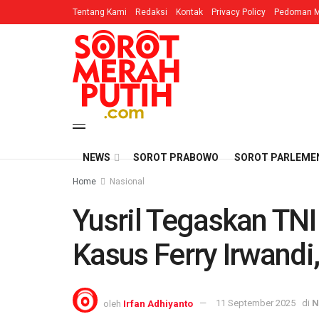
Tentang Kami
Redaksi
Kontak
Privacy Policy
Pedoman M
NEWS
SOROT PRABOWO
SOROT PARLEME
Home
Nasional
Yusril Tegaskan TNI
Kasus Ferry Irwand
oleh
Irfan Adhiyanto
11 September 2025
di
N