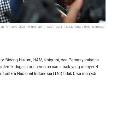
dan Pemasyarakatan (Kumham-Imipas) Yusril Ihza Mahendra (foto: Istimewa)
tor Bidang Hukum, HAM, Imigrasi, dan Pemasyarakatan
polemik dugaan pencemaran nama baik yang menyeret
, Tentara Nasional Indonesia (TNI) tidak bisa menjadi