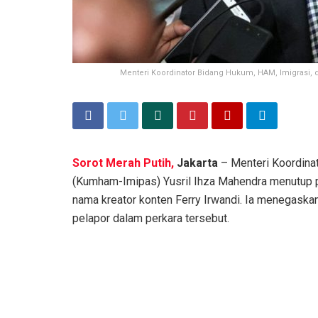
Menteri Koordinator Bidang Hukum, HAM, Imigrasi, 
Sorot Merah Putih,
Jakarta
– Menteri Koordina
(Kumham-Imipas) Yusril Ihza Mahendra menutup 
nama kreator konten Ferry Irwandi. Ia menegaskan
pelapor dalam perkara tersebut.