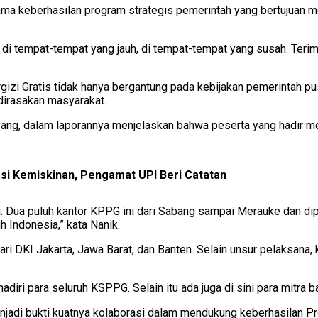
ama keberhasilan program strategis pemerintah yang bertujuan 
 di tempat-tempat yang jauh, di tempat-tempat yang susah. Terima
 Gratis tidak hanya bergantung pada kebijakan pemerintah pusat
dirasakan masyarakat.
eyang, dalam laporannya menjelaskan bahwa peserta yang hadir 
si Kemiskinan, Pengamat UPI Beri Catatan
. Dua puluh kantor KPPG ini dari Sabang sampai Merauke dan dip
h Indonesia,” kata Nanik.
i DKI Jakarta, Jawa Barat, dan Banten. Selain unsur pelaksana, 
ihadiri para seluruh KSPPG. Selain itu ada juga di sini para mitra b
enjadi bukti kuatnya kolaborasi dalam mendukung keberhasilan P