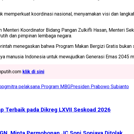
uk memperkuat koordinasi nasional, menyamakan visi dan langk
n Menteri Koordinator Bidang Pangan Zulkifli Hasan, Menteri Se
Putih dan pimpinan lembaga negara.
merintah menegaskan bahwa Program Makan Bergizi Gratis bukan 
a manusia Indonesia untuk mewujudkan Generasi Emas 2045 mela
ahputih.com
klik di sini
ppg
mitra pelaksana Program MBG
Presiden Prabowo Subianto
ap Terbaik pada Dikreg LXVII Seskoad 2026
GN, Minta Permohonan JC Soni Sonjaya Ditolak