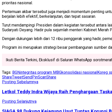
prioritas nasional.
Pertemuan akbar tersebut juga menjadi momentum penting unt
berjalan lebih efektif, berkelanjutan, dan tepat sasaran.
Turut mendampingi Presiden dalam kegiatan tersebut antara lai
Sudaryati Deyang. Hadir pula sejumlah menteri Kabinet Merah 
Dengan dukungan lebih dari 12 ribu penggerak yang hadir, pe
Program ini merupakan strategi besar pembangunan sumber day
Ikuti Berita Terkini, Eksklusif di Saluran WhatsApp sorotmer
Tags:
BGN
integritas program MBG
konsolidasi nasional
Koreg s
Share
Tweet
Send
Pin
Scan
Share
Posting Sebelumnya
Letkol Teddy Indra Wijaya Raih Penghargaan Task
Posting Selanjutnya
SIAGA 98 Dukung Kejagung Usut Tuntas Korupsi B