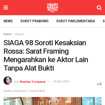
NEWS
SOROT PRABOWO
SOROT PARLEMENTARIA
S
Home
Hukum
SIAGA 98 Soroti Kesaksian
Rossa: Sarat Framing
Mengarahkan ke Aktor Lain
Tanpa Alat Bukti
oleh
Boelan Tresyana
14 Mei 2025
A
A
Waktu membaca: 3 menit lebih