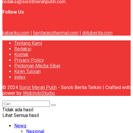
redaksi@sorotmerahputih.com
Follow Us
kabariku.com
|
beritageothermal.com
|
djituberita.com
Tentang Kami
Redaksi
Kontak
Privacy Policy
Pedoman Media Siber
Kirim Tulisan
index
© 2024
Sorot Merah Putih
- Soroti Berita Terkini | Crafted with
power by
WebIndoStudio
Tidak ada hasil
Lihat Semua hasil
News
Nasional