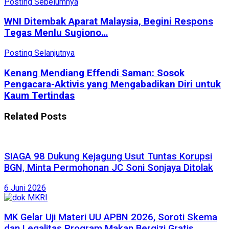
Posting Sebelumnya
WNI Ditembak Aparat Malaysia, Begini Respons
Tegas Menlu Sugiono…
Posting Selanjutnya
Kenang Mendiang Effendi Saman: Sosok
Pengacara-Aktivis yang Mengabadikan Diri untuk
Kaum Tertindas
Related
Posts
SIAGA 98 Dukung Kejagung Usut Tuntas Korupsi
BGN, Minta Permohonan JC Soni Sonjaya Ditolak
6 Juni 2026
MK Gelar Uji Materi UU APBN 2026, Soroti Skema
dan Legalitas Program Makan Bergizi Gratis