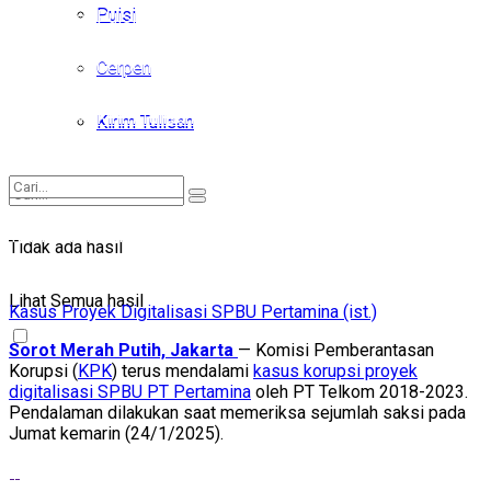
Puisi
Puisi
Cerpen
Cerpen
Kirim Tulisan
Kirim Tulisan
Tidak ada hasil
Tidak ada hasil
Lihat Semua hasil
Lihat Semua hasil
Kasus Proyek Digitalisasi SPBU Pertamina (ist.)
Sorot Merah Putih, Jakarta
— Komisi Pemberantasan
Korupsi (
KPK
) terus mendalami
kasus korupsi proyek
digitalisasi SPBU PT Pertamina
oleh PT Telkom 2018-2023.
Pendalaman dilakukan saat memeriksa sejumlah saksi pada
Jumat kemarin (24/1/2025).