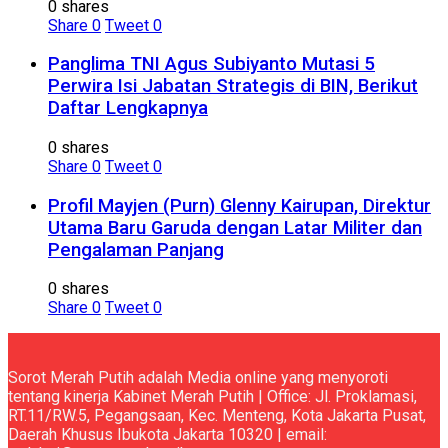
0 shares
Share
0
Tweet
0
Panglima TNI Agus Subiyanto Mutasi 5
Perwira Isi Jabatan Strategis di BIN, Berikut
Daftar Lengkapnya
0 shares
Share
0
Tweet
0
Profil Mayjen (Purn) Glenny Kairupan, Direktur
Utama Baru Garuda dengan Latar Militer dan
Pengalaman Panjang
0 shares
Share
0
Tweet
0
Sorot Merah Putih adalah Media online yang menyoroti
tentang kinerja Kabinet Merah Putih | Office: Jl. Proklamasi,
RT.11/RW.5, Pegangsaan, Kec. Menteng, Kota Jakarta Pusat,
Daerah Khusus Ibukota Jakarta 10320 | email: