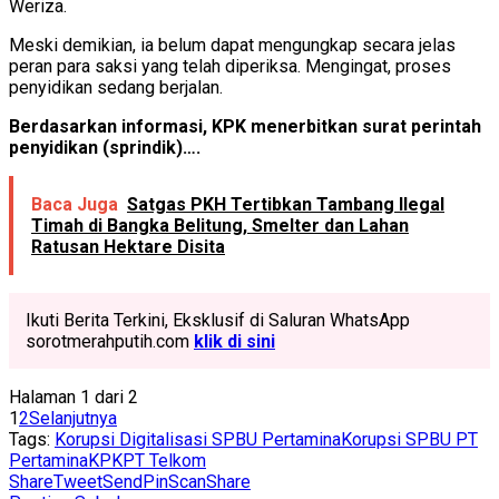
Weriza.
Meski demikian, ia belum dapat mengungkap secara jelas
peran para saksi yang telah diperiksa. Mengingat, proses
penyidikan sedang berjalan.
Berdasarkan informasi, KPK menerbitkan surat perintah
penyidikan (sprindik)….
Baca Juga
Satgas PKH Tertibkan Tambang Ilegal
Timah di Bangka Belitung, Smelter dan Lahan
Ratusan Hektare Disita
Ikuti Berita Terkini, Eksklusif di Saluran WhatsApp
sorotmerahputih.com
klik di sini
Halaman 1 dari 2
1
2
Selanjutnya
Tags:
Korupsi Digitalisasi SPBU Pertamina
Korupsi SPBU PT
Pertamina
KPK
PT Telkom
Share
Tweet
Send
Pin
Scan
Share