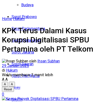
Politik
Budaya
Budaya
Sorot Prabowo
Home
Hukum
Sorot Prabowo
KPK Terus Dalami Kasus
Sorot Parlementaria
Sorot Parlementaria
Korupsi Digitalisasi SPBU
Sorot Pertahanan
Sorot Pertahanan
Pertamina oleh PT Telkom
Sorot Jakarta
Sorot Jakarta
oleh
Ihsan Subhan
Sorot Daerah
29 Januari 2025
Sorot Daerah
di
Hukum
Waktu membaca: 2 menit lebih
Sorot Dwi Warna
Sorot Dwi Warna
A
A
A
A
Opini
Opini
Reset
0
Sastra
Sastra