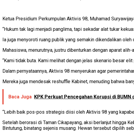
Ketua Presidium Perkumpulan Aktivis 98, Muhamad Suryawijaya,
“Hukum tak lagi menjadi panglima, tapi sekadar alat tukar keku
Ia juga menyoroti ruang publik yang semakin dikendalikan oleh o
Mahasiswa, menurutnya, justru dibenturkan dengan aparat alih-al
“Kami tidak buta. Kami melihat dengan jelas skenario besar eli
Dalam pernyataannya, Aktivis 98 menyerukan agar pemerintaha
Mereka juga mendesak reshuffle Kabinet, menuding bahwa banyak
Baca Juga
KPK Perkuat Pencegahan Korupsi di BUMN de
“Lebih baik pos-pos strategis diisi oleh Aktivis 98 yang kapab
Setelah berorasi di Taman Cikapayang, aksi berlanjut hingga K
Bintutung, binatang sejenis musang. Hewan tersebut dipilih se