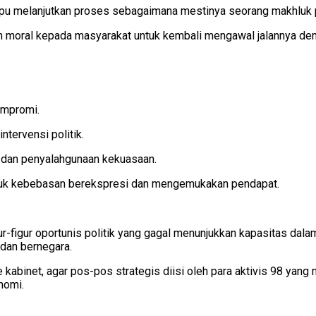
pu melanjutkan proses sebagaimana mestinya seorang makhluk pol
an moral kepada masyarakat untuk kembali mengawal jalannya d
ompromi.
tervensi politik.
i, dan penyalahgunaan kekuasaan.
asuk kebebasan berekspresi dan mengemukakan pendapat.
ur-figur oportunis politik yang gagal menunjukkan kapasitas dal
 dan bernegara.
e kabinet, agar pos-pos strategis diisi oleh para aktivis 98 yan
nomi.