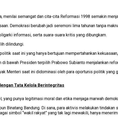
 menilai semangat dan cita-cita Reformasi 1998 semakin menjau
asaan. Demokrasi berubah jadi seremoni lima tahunan tanpa makna
ligarki informasi, serta suara-suara kritis yang dibungkam.
ih dilindungi.
t politik saat ini yang hanya bertujuan mempertahankan kekuasaan,
n di bawah Presiden terpilih Prabowo Subianto menjalankan ref
 Menteri saat ini didominasi oleh para oportunis politik yang 
ngan Tata Kelola Berintegritas
el, yang punya legitimasi moral dan etika menjaga marwah demokra
ebun Binatang Bandung. Di sana, para aktivis melakukan tindaka
bagai simbol “wakil rakyat” yang tak lagi mewakili, hanya meneri