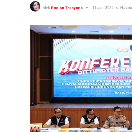
oleh
Boelan Tresyana
11 Juni 2025
di
Nasio