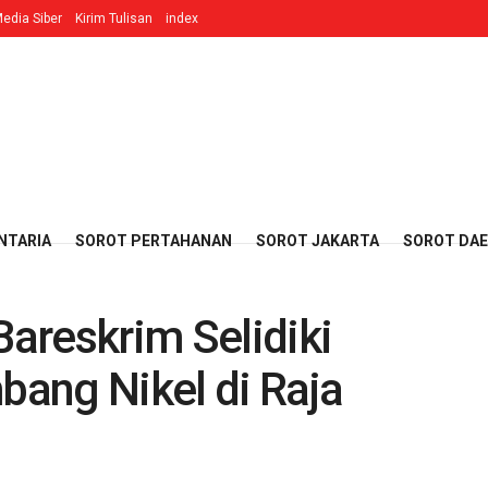
edia Siber
Kirim Tulisan
index
NTARIA
SOROT PERTAHANAN
SOROT JAKARTA
SOROT DA
Bareskrim Selidiki
ang Nikel di Raja