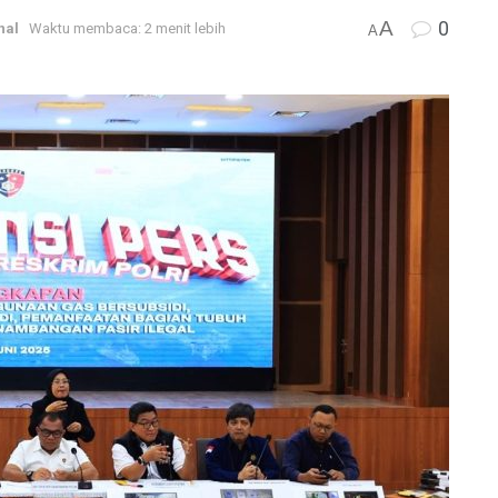
A
0
nal
Waktu membaca: 2 menit lebih
A