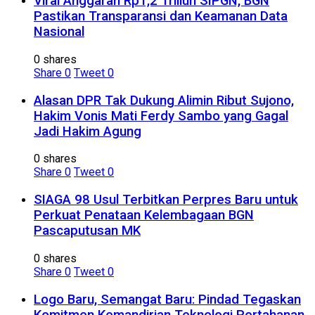
Viral Anggaran Rp1,2 Triliun SIPGN, BGN
Pastikan Transparansi dan Keamanan Data
Nasional
0 shares
Share
0
Tweet
0
Alasan DPR Tak Dukung Alimin Ribut Sujono,
Hakim Vonis Mati Ferdy Sambo yang Gagal
Jadi Hakim Agung
0 shares
Share
0
Tweet
0
SIAGA 98 Usul Terbitkan Perpres Baru untuk
Perkuat Penataan Kelembagaan BGN
Pascaputusan MK
0 shares
Share
0
Tweet
0
Logo Baru, Semangat Baru: Pindad Tegaskan
Komitmen Kemandirian Teknologi Pertahanan