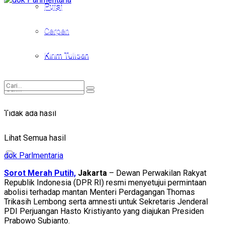
Puisi
Puisi
Cerpen
Cerpen
Kirim Tulisan
Kirim Tulisan
Tidak ada hasil
Tidak ada hasil
Lihat Semua hasil
Lihat Semua hasil
dok Parlmentaria
Sorot Merah Putih,
Jakarta
– Dewan Perwakilan Rakyat
Republik Indonesia (DPR RI) resmi menyetujui permintaan
abolisi terhadap mantan Menteri Perdagangan Thomas
Trikasih Lembong serta amnesti untuk Sekretaris Jenderal
PDI Perjuangan Hasto Kristiyanto yang diajukan Presiden
Prabowo Subianto.