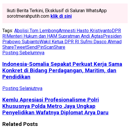
Ikuti Berita Terkini, Eksklusif di Saluran WhatsApp
sorotmerahputih.com
klik di sini
Tags:
Abolisi Tom Lembong
Amnesti Hasto Kristiyanto
DPR
RI
Menteri Hukum dan HAM Supratman Andi Agtas
Presiden
Prabowo Subianto
Wakil Ketua DPR RI Sufmi Dasco Ahmad
Share
Tweet
Send
Pin
Scan
Share
Posting Sebelumnya
Indonesia-Somalia Sepakat Perkuat Kerja Sama
Konkret di Bidang Perdagangan, Maritim, dan
Pendidikan
Posting Selanjutnya
Kemlu Apresiasi Profesionalisme Polri
Khususnya Polda Metro Jaya Ungkap
Penyelidikan Wafatnya Diplomat Arya Daru
Related
Posts