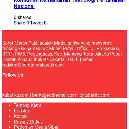
Nasional
0 shares
Share
0
Tweet
0
Sorot Merah Putih adalah Media online yang menyoroti
tentang kinerja Kabinet Merah Putih | Office: Jl. Proklamasi,
RT.11/RW.5, Pegangsaan, Kec. Menteng, Kota Jakarta Pusat,
Daerah Khusus Ibukota Jakarta 10320 | email:
redaksi@sorotmerahputih.com
Follow Us
kabariku.com
|
beritageothermal.com
|
djituberita.com
Tentang Kami
Redaksi
Kontak
Privacy Policy
Pedoman Media Siber