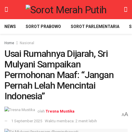
NEWS
SOROT PRABOWO
SOROT PARLEMENTARIA
S
Home
Nasional
Usai Rumahnya Dijarah, Sri
Mulyani Sampaikan
Permohonan Maaf: “Jangan
Pernah Lelah Mencintai
Indonesia”
oleh
Tresna Mustika
A
A
1 September 2025
Waktu membaca: 2 menit lebih