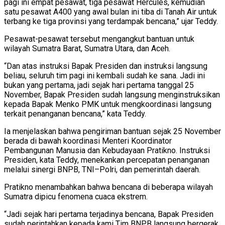
pagi ini empat pesawat, tiga pesawat Hercules, kemudian
satu pesawat A400 yang awal bulan ini tiba di Tanah Air untuk
terbang ke tiga provinsi yang terdampak bencana,” ujar Teddy.
Pesawat-pesawat tersebut mengangkut bantuan untuk
wilayah Sumatra Barat, Sumatra Utara, dan Aceh.
“Dan atas instruksi Bapak Presiden dan instruksi langsung
beliau, seluruh tim pagi ini kembali sudah ke sana. Jadi ini
bukan yang pertama, jadi sejak hari pertama tanggal 25
November, Bapak Presiden sudah langsung menginstruksikan
kepada Bapak Menko PMK untuk mengkoordinasi langsung
terkait penanganan bencana,” kata Teddy.
Ia menjelaskan bahwa pengiriman bantuan sejak 25 November
berada di bawah koordinasi Menteri Koordinator
Pembangunan Manusia dan Kebudayaan Pratikno. Instruksi
Presiden, kata Teddy, menekankan percepatan penanganan
melalui sinergi BNPB, TNI–Polri, dan pemerintah daerah.
Pratikno menambahkan bahwa bencana di beberapa wilayah
Sumatra dipicu fenomena cuaca ekstrem.
“Jadi sejak hari pertama terjadinya bencana, Bapak Presiden
sudah perintahkan kepada kami Tim BNPB langsung bergerak