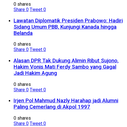
0 shares
Share
0
Tweet
0
Lawatan Diplomatik Presiden Prabowo: Hadiri
Sidang Umum PBB, Kunjungi Kanada hingga
Belanda
0 shares
Share
0
Tweet
0
Alasan DPR Tak Dukung Alimin Ribut Sujono,
Hakim Vonis Mati Ferdy Sambo yang Gagal
Jadi Hakim Agung
0 shares
Share
0
Tweet
0
Irjen Pol Mahmud Nazly Harahap jadi Alumni
Paling Cemerlang di Akpol 1997
0 shares
Share
0
Tweet
0