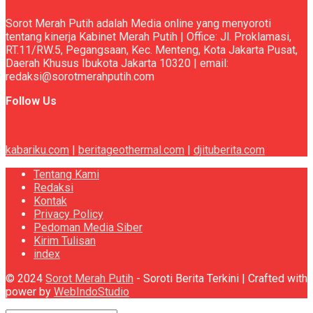
Sorot Merah Putih adalah Media online yang menyoroti
tentang kinerja Kabinet Merah Putih | Office: Jl. Proklamasi,
RT.11/RW.5, Pegangsaan, Kec. Menteng, Kota Jakarta Pusat,
Daerah Khusus Ibukota Jakarta 10320 | email:
redaksi@sorotmerahputih.com
Follow Us
kabariku.com
|
beritageothermal.com
|
djituberita.com
Tentang Kami
Redaksi
Kontak
Privacy Policy
Pedoman Media Siber
Kirim Tulisan
index
© 2024
Sorot Merah Putih
- Soroti Berita Terkini | Crafted with
power by
WebIndoStudio