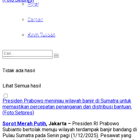
Puisi
Puisi
Cerpen
Cerpen
Kirim Tulisan
Kirim Tulisan
Tidak ada hasil
Tidak ada hasil
Lihat Semua hasil
Lihat Semua hasil
Presiden Prabowo meninjau wilayah banjir di Sumatra untuk
memastikan percepatan penanganan dan distribusi bantuan.
(Foto:Setpres)
Sorot Merah Putih
, Jakarta –
Presiden RI Prabowo
Subianto bertolak menuju wilayah terdampak banjir bandang di
Pulau Sumatra pada Senin pagi (1/12/2025). Pesawat yang