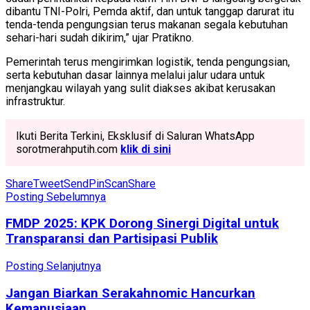
dibantu TNI-Polri, Pemda aktif, dan untuk tanggap darurat itu
tenda-tenda pengungsian terus makanan segala kebutuhan
sehari-hari sudah dikirim,” ujar Pratikno.
Pemerintah terus mengirimkan logistik, tenda pengungsian,
serta kebutuhan dasar lainnya melalui jalur udara untuk
menjangkau wilayah yang sulit diakses akibat kerusakan
infrastruktur.
Ikuti Berita Terkini, Eksklusif di Saluran WhatsApp
sorotmerahputih.com
klik di sini
Share
Tweet
Send
Pin
Scan
Share
Posting Sebelumnya
FMDP 2025: KPK Dorong Sinergi Digital untuk
Transparansi dan Partisipasi Publik
Posting Selanjutnya
Jangan Biarkan Serakahnomic Hancurkan
Kemanusiaan