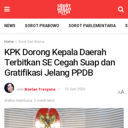
NEWS
SOROT PRABOWO
SOROT PARLEMENTARIA
S
Home
Sorot Dwi Warna
KPK Dorong Kepala Daerah
Terbitkan SE Cegah Suap dan
Gratifikasi Jelang PPDB
oleh
Boelan Tresyana
12 Juni 2025
A
A
Waktu membaca: 2 menit lebih