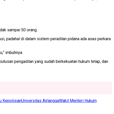
dak sampai 50 orang.
si, padahal di dalam sistem peradilan pidana ada asas perkara
u,” imbuhnya.
putusan pengadilan yang sudah berkekuatan hukum tetap, dan
u Kepolisian
Universitas Airlangga
Wakil Menteri Hukum