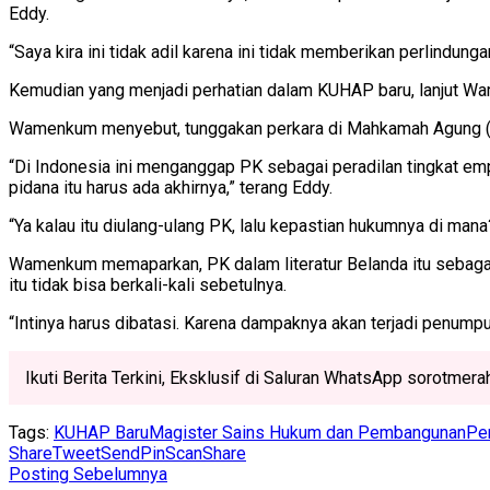
Eddy.
“Saya kira ini tidak adil karena ini tidak memberikan perlindun
Kemudian yang menjadi perhatian dalam KUHAP baru, lanjut Wa
Wamenkum menyebut, tunggakan perkara di Mahkamah Agung (MA
“Di Indonesia ini menganggap PK sebagai peradilan tingkat emp
pidana itu harus ada akhirnya,” terang Eddy.
“Ya kalau itu diulang-ulang PK, lalu kepastian hukumnya di ma
Wamenkum memaparkan, PK dalam literatur Belanda itu sebagai
itu tidak bisa berkali-kali sebetulnya.
“Intinya harus dibatasi. Karena dampaknya akan terjadi penumpu
Ikuti Berita Terkini, Eksklusif di Saluran WhatsApp sorotmer
Tags:
KUHAP Baru
Magister Sains Hukum dan Pembangunan
Pe
Share
Tweet
Send
Pin
Scan
Share
Posting Sebelumnya