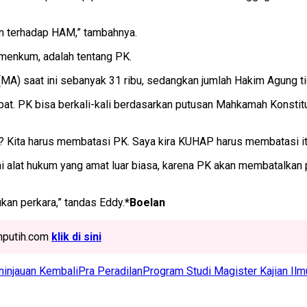
gan terhadap HAM,” tambahnya.
menkum, adalah tentang PK.
) saat ini sebanyak 31 ribu, sedangkan jumlah Hakim Agung ti
at. PK bisa berkali-kali berdasarkan putusan Mahkamah Konstitu
na? Kita harus membatasi PK. Saya kira KUHAP harus membatasi it
 alat hukum yang amat luar biasa, karena PK akan membatalkan 
kan perkara,” tandas Eddy.
*Boelan
ahputih.com
klik di sini
ninjauan Kembali
Pra Peradilan
Program Studi Magister Kajian Ilm