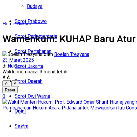
Politik
Budaya
Budaya
Sorot Prabowo
Home
Hukum
Sorot Prabowo
Wamenkum: KUHAP Baru Atur U
Sorot Parlementaria
Sorot Parlementaria
Sorot Pertahanan
oleh
Boelan Tresyana
Sorot Pertahanan
23 Maret 2025
di
Hukum
Sorot Jakarta
Sorot Jakarta
Waktu membaca: 3 menit lebih
A
A
Sorot Daerah
A
A
Sorot Daerah
Reset
0
Sorot Dwi Warna
Sorot Dwi Warna
Opini
Opini
Sastra
Sastra