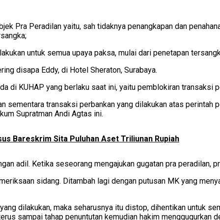
 objek Pra Peradilan yaitu, sah tidaknya penangkapan dan penahan
rsangka;
a dilakukan untuk semua upaya paksa, mulai dari penetapan tersan
ring disapa Eddy, di Hotel Sheraton, Surabaya.
 di KUHAP yang berlaku saat ini, yaitu pemblokiran transaksi p
an sementara transaksi perbankan yang dilakukan atas perintah pe
ukum Supratman Andi Agtas ini.
sus Bareskrim Sita Puluhan Aset Triliunan Rupiah
engan adil. Ketika seseorang mengajukan gugatan pra peradilan, p
 pemeriksaan sidang. Ditambah lagi dengan putusan MK yang menya
 yang dilakukan, maka seharusnya itu distop, dihentikan untuk s
lan terus sampai tahap penuntutan kemudian hakim menggugurkan d