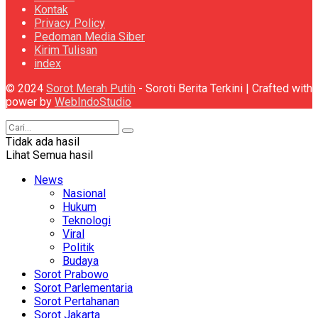
Kontak
Privacy Policy
Pedoman Media Siber
Kirim Tulisan
index
© 2024
Sorot Merah Putih
- Soroti Berita Terkini | Crafted with
power by
WebIndoStudio
Tidak ada hasil
Lihat Semua hasil
News
Nasional
Hukum
Teknologi
Viral
Politik
Budaya
Sorot Prabowo
Sorot Parlementaria
Sorot Pertahanan
Sorot Jakarta