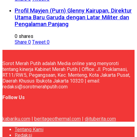
Profil Mayjen (Purn) Glenny Kairupan, Direktur
Utama Baru Garuda dengan Latar Militer dan
Pengalaman Panjang
0 shares
Share
0
Tweet
0
Sorot Merah Putih adalah Media online yang menyoroti
tentang kinerja Kabinet Merah Putih | Office: Jl. Proklamasi,
RT.11/RW.5, Pegangsaan, Kec. Menteng, Kota Jakarta Pusat,
Daerah Khusus Ibukota Jakarta 10320 | email:
redaksi@sorotmerahputih.com
Follow Us
kabariku.com
|
beritageothermal.com
|
djituberita.com
Tentang Kami
Redaksi