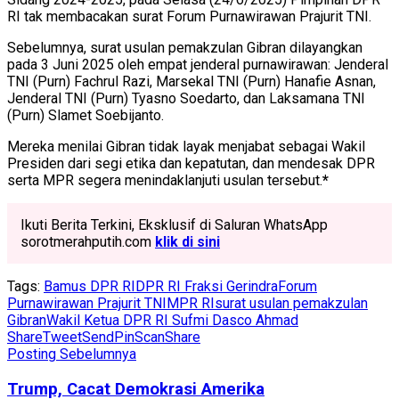
RI tak membacakan surat Forum Purnawirawan Prajurit TNI.
Sebelumnya, surat usulan pemakzulan Gibran dilayangkan
pada 3 Juni 2025 oleh empat jenderal purnawirawan: Jenderal
TNI (Purn) Fachrul Razi, Marsekal TNI (Purn) Hanafie Asnan,
Jenderal TNI (Purn) Tyasno Soedarto, dan Laksamana TNI
(Purn) Slamet Soebijanto.
Mereka menilai Gibran tidak layak menjabat sebagai Wakil
Presiden dari segi etika dan kepatutan, dan mendesak DPR
serta MPR segera menindaklanjuti usulan tersebut.
*
Ikuti Berita Terkini, Eksklusif di Saluran WhatsApp
sorotmerahputih.com
klik di sini
Tags:
Bamus DPR RI
DPR RI Fraksi Gerindra
Forum
Purnawirawan Prajurit TNI
MPR RI
surat usulan pemakzulan
Gibran
Wakil Ketua DPR RI Sufmi Dasco Ahmad
Share
Tweet
Send
Pin
Scan
Share
Posting Sebelumnya
Trump, Cacat Demokrasi Amerika