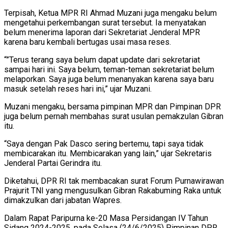
Terpisah, Ketua MPR RI Ahmad Muzani juga mengaku belum
mengetahui perkembangan surat tersebut. Ia menyatakan
belum menerima laporan dari Sekretariat Jenderal MPR
karena baru kembali bertugas usai masa reses.
“”Terus terang saya belum dapat update dari sekretariat
sampai hari ini. Saya belum, teman-teman sekretariat belum
melaporkan. Saya juga belum menanyakan karena saya baru
masuk setelah reses hari ini,” ujar Muzani.
Muzani mengaku, bersama pimpinan MPR dan Pimpinan DPR
juga belum pernah membahas surat usulan pemakzulan Gibran
itu.
“Saya dengan Pak Dasco sering bertemu, tapi saya tidak
membicarakan itu. Membicarakan yang lain,” ujar Sekretaris
Jenderal Partai Gerindra itu.
Diketahui, DPR RI tak membacakan surat Forum Purnawirawan
Prajurit TNI yang mengusulkan Gibran Rakabuming Raka untuk
dimakzulkan dari jabatan Wapres.
Dalam Rapat Paripurna ke-20 Masa Persidangan IV Tahun
Sidang 2024-2025, pada Selasa (24/6/2025) Pimpinan DPR