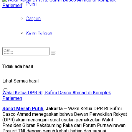
Puisi
Puisi
Cerpen
Cerpen
Kirim Tulisan
Kirim Tulisan
Tidak ada hasil
Tidak ada hasil
Lihat Semua hasil
Lihat Semua hasil
Wakil Ketua DPR RI, Sufmi Dasco Ahmad di Komplek
Parlemen
Sorot Merah Putih
, Jakarta
– Wakil Ketua DPR RI Sufmi
Dasco Ahmad menegaskan bahwa Dewan Perwakilan Rakyat
(DPR) akan menangani surat usulan pemakzulan Wakil
Presiden Gibran Rakabuming Raka dari Forum Purnawirawan
Prajurit TNI dengan penuh kehati-hatian dan sesuai