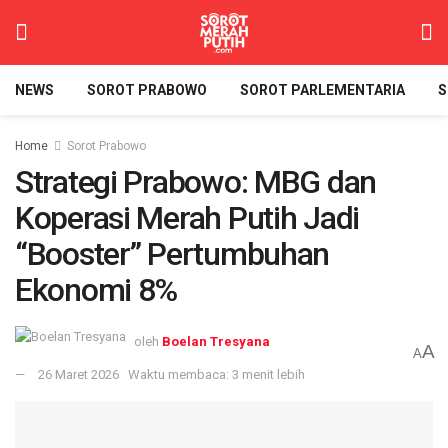
NEWS
SOROT PRABOWO
SOROT PARLEMENTARIA
S
Home
Sorot Prabowo
Strategi Prabowo: MBG dan
Koperasi Merah Putih Jadi
“Booster” Pertumbuhan
Ekonomi 8%
oleh
Boelan Tresyana
A
A
26 Maret 2026
Waktu membaca: 3 menit lebih