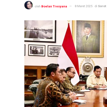
oleh
Boelan Tresyana
8 Maret 2025
di
Sorot