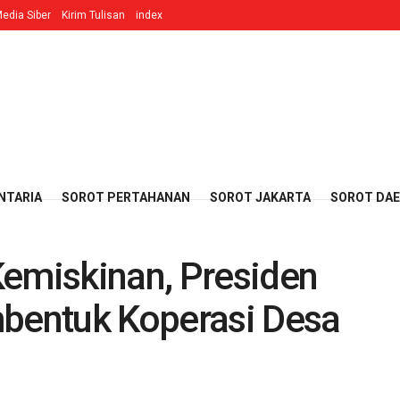
edia Siber
Kirim Tulisan
index
NTARIA
SOROT PERTAHANAN
SOROT JAKARTA
SOROT DA
Kemiskinan, Presiden
entuk Koperasi Desa