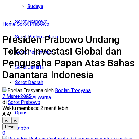
Politik
Budaya
Budaya
Sorot Prabowo
Home
Sorot Prabowo
Sorot Prabowo
Presiden Prabowo Undang
Sorot Parlementaria
Sorot Parlementaria
Tokoh Investasi Global dan
Sorot Pertahanan
Sorot Pertahanan
Pengusaha Papan Atas Bahas
Sorot Jakarta
Danantara Indonesia
Sorot Jakarta
Sorot Daerah
Sorot Daerah
oleh
Boelan Tresyana
7 Maret 2025
Sorot Dwi Warna
Sorot Dwi Warna
di
Sorot Prabowo
Waktu membaca: 2 menit lebih
Opini
A
A
Opini
A
A
Reset
Sastra
Sastra
0