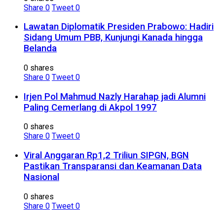
Share
0
Tweet
0
Lawatan Diplomatik Presiden Prabowo: Hadiri
Sidang Umum PBB, Kunjungi Kanada hingga
Belanda
0 shares
Share
0
Tweet
0
Irjen Pol Mahmud Nazly Harahap jadi Alumni
Paling Cemerlang di Akpol 1997
0 shares
Share
0
Tweet
0
Viral Anggaran Rp1,2 Triliun SIPGN, BGN
Pastikan Transparansi dan Keamanan Data
Nasional
0 shares
Share
0
Tweet
0