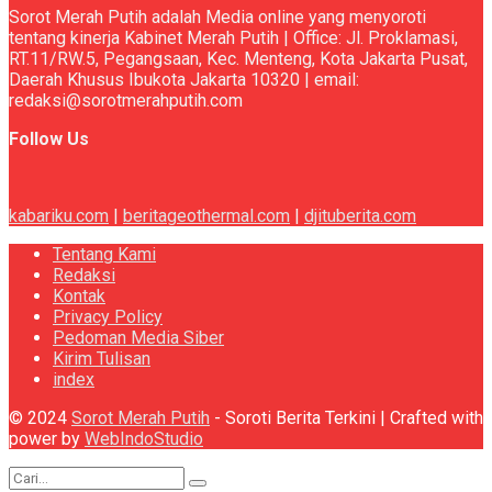
Sorot Merah Putih adalah Media online yang menyoroti
tentang kinerja Kabinet Merah Putih | Office: Jl. Proklamasi,
RT.11/RW.5, Pegangsaan, Kec. Menteng, Kota Jakarta Pusat,
Daerah Khusus Ibukota Jakarta 10320 | email:
redaksi@sorotmerahputih.com
Follow Us
kabariku.com
|
beritageothermal.com
|
djituberita.com
Tentang Kami
Redaksi
Kontak
Privacy Policy
Pedoman Media Siber
Kirim Tulisan
index
© 2024
Sorot Merah Putih
- Soroti Berita Terkini | Crafted with
power by
WebIndoStudio