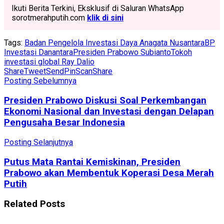
Ikuti Berita Terkini, Eksklusif di Saluran WhatsApp
sorotmerahputih.com
klik di sini
Tags:
Badan Pengelola Investasi Daya Anagata Nusantara
BP
Investasi Danantara
Presiden Prabowo Subianto
Tokoh
investasi global Ray Dalio
Share
Tweet
Send
Pin
Scan
Share
Posting Sebelumnya
Presiden Prabowo Diskusi Soal Perkembangan
Ekonomi Nasional dan Investasi dengan Delapan
Pengusaha Besar Indonesia
Posting Selanjutnya
Putus Mata Rantai Kemiskinan, Presiden
Prabowo akan Membentuk Koperasi Desa Merah
Putih
Related
Posts