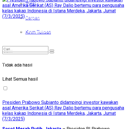
Puisi
Puisi
Cerpen
Cerpen
Kirim Tulisan
Kirim Tulisan
Tidak ada hasil
Tidak ada hasil
Lihat Semua hasil
Lihat Semua hasil
Presiden Prabowo Subianto didampingi investor kawakan
asal Amerika Serikat (AS) Ray Dalio bertemu para pengusaha
kelas kakap Indonesia di Istana Merdeka, Jakarta, Jumat
(7/3/2025)
Sorot Merah Putih, Jakarta
– Presiden RI Prabowo