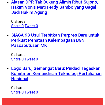
Alasan DPR Tak Dukung Alimin Ribut Sujono,
Hakim Vonis Mati Ferdy Sambo yang Gagal
Jadi Hakim Agung
0 shares
Share
0
Tweet
0
SIAGA 98 Usul Terbitkan Perpres Baru untuk
Perkuat Penataan Kelembagaan BGN
Pascaputusan MK
0 shares
Share
0
Tweet
0
Logo Baru, Semangat Baru: Pindad Tegaskan
Komitmen Kemandirian Teknologi Pertahanan
Nasional
0 shares
Share
0
Tweet
0