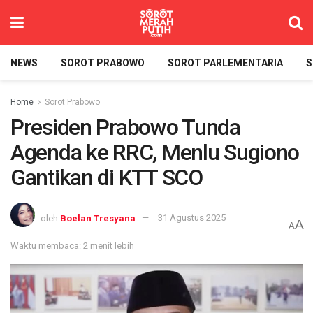
NEWS
SOROT PRABOWO
SOROT PARLEMENTARIA
S
Home
Sorot Prabowo
Presiden Prabowo Tunda
Agenda ke RRC, Menlu Sugiono
Gantikan di KTT SCO
oleh
Boelan Tresyana
31 Agustus 2025
A
A
Waktu membaca: 2 menit lebih