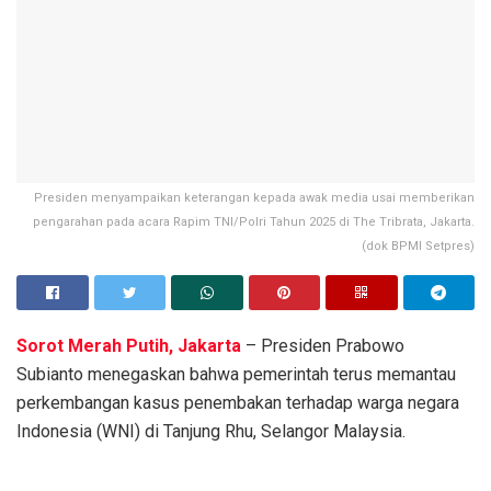
Presiden menyampaikan keterangan kepada awak media usai memberikan
pengarahan pada acara Rapim TNI/Polri Tahun 2025 di The Tribrata, Jakarta.
(dok BPMI Setpres)
Sorot Merah Putih, Jakarta
– Presiden Prabowo
Subianto menegaskan bahwa pemerintah terus memantau
perkembangan kasus penembakan terhadap warga negara
Indonesia (WNI) di Tanjung Rhu, Selangor Malaysia.