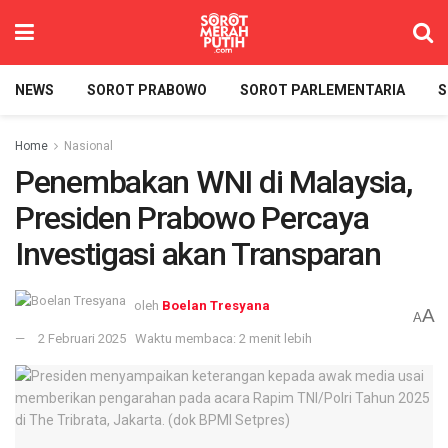
NEWS
SOROT PRABOWO
SOROT PARLEMENTARIA
S
Home
Nasional
Penembakan WNI di Malaysia,
Presiden Prabowo Percaya
Investigasi akan Transparan
oleh
Boelan Tresyana
A
A
2 Februari 2025
Waktu membaca: 2 menit lebih