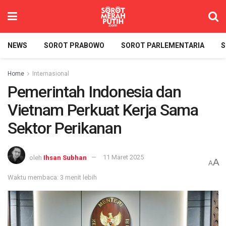
NEWS
SOROT PRABOWO
SOROT PARLEMENTARIA
S
Home
Internasional
Pemerintah Indonesia dan
Vietnam Perkuat Kerja Sama
Sektor Perikanan
oleh
Ihsan Subhan
11 Maret 2025
A
A
Waktu membaca: 3 menit lebih