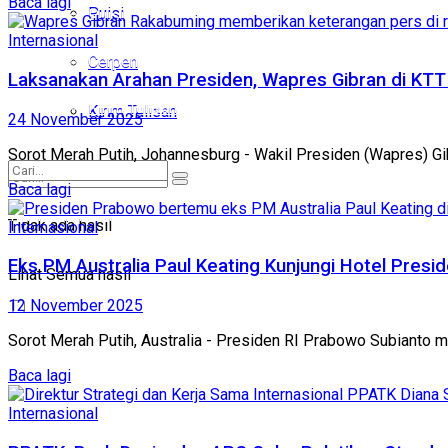
Baca lagi
Puisi
Puisi
Internasional
Cerpen
Cerpen
Laksanakan Arahan Presiden, Wapres Gibran di KTT 
Kirim Tulisan
Kirim Tulisan
24 November 2025
Sorot Merah Putih, Johannesburg - Wakil Presiden (Wapres) G
Baca lagi
Tidak ada hasil
Tidak ada hasil
Internasional
Lihat Semua hasil
Eks PM Australia Paul Keating Kunjungi Hotel Presi
Lihat Semua hasil
12 November 2025
Sorot Merah Putih, Australia - Presiden RI Prabowo Subianto me
Baca lagi
Internasional