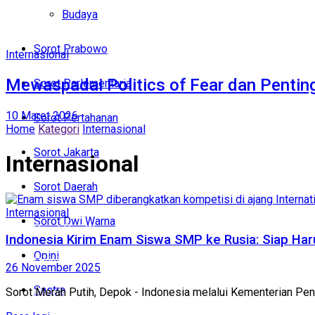
Politik
Budaya
Budaya
Sorot Prabowo
Internasional
Sorot Prabowo
Mewaspadai Politics of Fear dan Penti
Sorot Parlementaria
Sorot Parlementaria
10 Maret 2026
Sorot Pertahanan
Home
Kategori
Internasional
Sorot Pertahanan
Sorot Jakarta
Internasional
Sorot Jakarta
Sorot Daerah
Sorot Daerah
Internasional
Sorot Dwi Warna
Sorot Dwi Warna
Indonesia Kirim Enam Siswa SMP ke Rusia: Siap Ha
Opini
Opini
26 November 2025
Sastra
Sorot Merah Putih, Depok - Indonesia melalui Kementerian Pe
Sastra