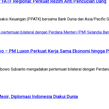
r FATF Regional: Perkuat Rezim Anti Pencucian Uang
ansaksi Keuangan (PPATK) bersama Bank Dunia dan Asia/Pacific G
o – PM Luxon Perkuat Kerja Sama Ekonomi hingga P
abowo Subianto mengadakan pertemuan bilateral dengan Perdana M
sir, Diplomasi Indonesia Diakui Dunia