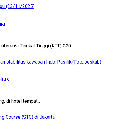
ia
erensi Tingkat Tinggi (KTT) G20...
itik
, di hotel tempat...