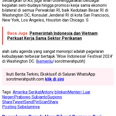
Sedangkan di AS, juga telah diselenggarakan berbagai
kegiatan seni-budaya hingga promosi kerja sama ekonomi
bilateral di semua Perwakilan RI, baik Kedutaan Besar RI di
Washington DC, Konsulat Jenderal RI di kota San Francisco,
New York, Los Angeles, Houston dan Chicago. S
Baca Juga
Pemerintah Indonesia dan Vietnam
Perkuat Kerja Sama Sektor Perikanan
alah satu agenda yang sangat menonjol adalah pagelaran
kebudayaan terbesar bertajuk ‘Wow Indonesia! Festival 2024’
di Washington DC. (
kemenlu
/sorotmerahputih)
Ikuti Berita Terkini, Eksklusif di Saluran WhatsApp
sorotmerahputih.com
klik di sini
Tags:
Amerika Serikat
Antony blinken
Menteri Luar
Negeri
Prabowo Subianto
Sugiono
Share
Tweet
Send
Pin
Scan
Share
Posting Sebelumnya