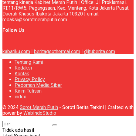
tentang kinerja Kabinet Merah Putih | Office: Jl. Proklamasi,
RT.11/RW.5, Pegangsaan, Kec. Menteng, Kota Jakarta Pusat,
Daerah Khusus Ibukota Jakarta 10320 | email:
redaksi@sorotmerahputih.com
Follow Us
kabariku.com
|
beritageothermal.com
|
djituberita.com
Tentang Kami
Redaksi
Kontak
Privacy Policy
Pedoman Media Siber
Kirim Tulisan
index
© 2024
Sorot Merah Putih
- Soroti Berita Terkini | Crafted with
power by
WebIndoStudio
Tidak ada hasil
Lihat Semua hasil