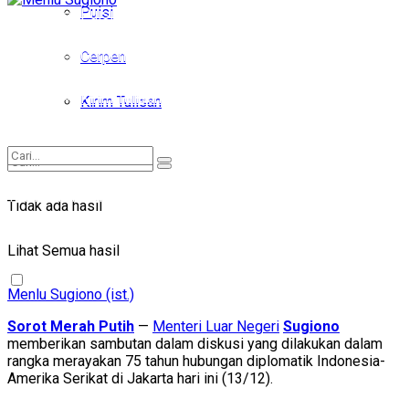
Puisi
Puisi
Cerpen
Cerpen
Kirim Tulisan
Kirim Tulisan
Tidak ada hasil
Tidak ada hasil
Lihat Semua hasil
Lihat Semua hasil
Menlu Sugiono (ist.)
Sorot Merah Putih
—
Menteri Luar Negeri
Sugiono
memberikan sambutan dalam diskusi yang dilakukan dalam
rangka merayakan 75 tahun hubungan diplomatik Indonesia-
Amerika Serikat di Jakarta hari ini (13/12).