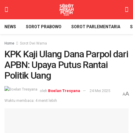
NEWS
SOROT PRABOWO
SOROT PARLEMENTARIA
S
Home
Sorot Dwi Warna
KPK Kaji Ulang Dana Parpol dari
APBN: Upaya Putus Rantai
Politik Uang
oleh
Boelan Tresyana
24 Mei 2025
A
A
Waktu membaca: 4 menit lebih