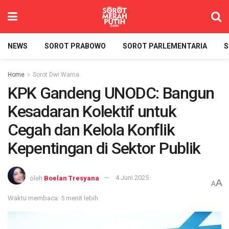
NEWS
SOROT PRABOWO
SOROT PARLEMENTARIA
S
Home
Sorot Dwi Warna
KPK Gandeng UNODC: Bangun
Kesadaran Kolektif untuk
Cegah dan Kelola Konflik
Kepentingan di Sektor Publik
oleh
Boelan Tresyana
4 Juni 2025
A
A
Waktu membaca: 5 menit lebih