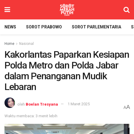
NEWS
SOROT PRABOWO
SOROT PARLEMENTARIA
S
Home
Nasional
Kakorlantas Paparkan Kesiapan
Polda Metro dan Polda Jabar
dalam Penanganan Mudik
Lebaran
oleh
Boelan Tresyana
1 Maret 2025
A
A
Waktu membaca: 3 menit lebih