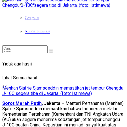
Puisi
Puisi
Cerpen
Cerpen
Kirim Tulisan
Kirim Tulisan
Tidak ada hasil
Tidak ada hasil
Lihat Semua hasil
Lihat Semua hasil
Menhan Sjafrie Sjamsoeddin memastikan jet tempur Chengdu
J-10C segera tiba di Jakarta. (foto: Istimewa)
Sorot Merah Putih
, Jakarta –
Menteri Pertahanan (Menhan)
Sjafrie Sjamsoeddin memastikan bahwa Indonesia melalui
Kementerian Pertahanan (Kemenhan) dan TNI Angkatan Udara
(AU) akan segera menerima kedatangan jet tempur Chengdu
J-10C buatan China. Kepastian ini menjadi sinyal kuat atas