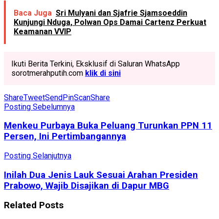
Baca Juga
Sri Mulyani dan Sjafrie Sjamsoeddin
Kunjungi Nduga, Polwan Ops Damai Cartenz Perkuat
Keamanan VVIP
Ikuti Berita Terkini, Eksklusif di Saluran WhatsApp
sorotmerahputih.com
klik di sini
Share
Tweet
Send
Pin
Scan
Share
Posting Sebelumnya
Menkeu Purbaya Buka Peluang Turunkan PPN 11
Persen, Ini Pertimbangannya
Posting Selanjutnya
Inilah Dua Jenis Lauk Sesuai Arahan Presiden
Prabowo, Wajib Disajikan di Dapur MBG
Related
Posts