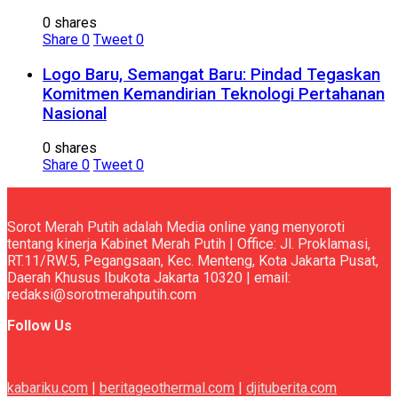
0 shares
Share
0
Tweet
0
Logo Baru, Semangat Baru: Pindad Tegaskan
Komitmen Kemandirian Teknologi Pertahanan
Nasional
0 shares
Share
0
Tweet
0
Sorot Merah Putih adalah Media online yang menyoroti
tentang kinerja Kabinet Merah Putih | Office: Jl. Proklamasi,
RT.11/RW.5, Pegangsaan, Kec. Menteng, Kota Jakarta Pusat,
Daerah Khusus Ibukota Jakarta 10320 | email:
redaksi@sorotmerahputih.com
Follow Us
kabariku.com
|
beritageothermal.com
|
djituberita.com