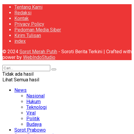
Tentang Kami
Redaksi
Kontak
Privacy Policy
Pedoman Media Siber
Kirim Tulisan
index
© 2024
Sorot Merah Putih
- Soroti Berita Terkini | Crafted with
power by
WebIndoStudio
Tidak ada hasil
Lihat Semua hasil
News
Nasional
Hukum
Teknologi
Viral
Politik
Budaya
Sorot Prabowo