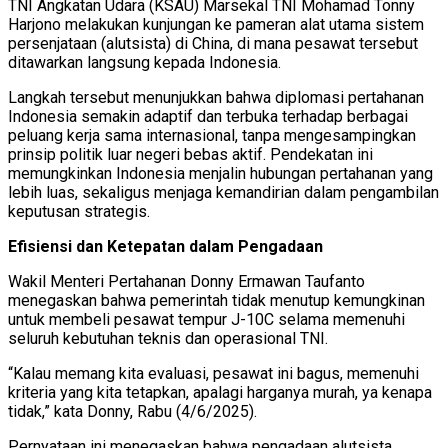
TNI Angkatan Udara (KSAU) Marsekal TNI Mohamad Tonny
Harjono melakukan kunjungan ke pameran alat utama sistem
persenjataan (alutsista) di China, di mana pesawat tersebut
ditawarkan langsung kepada Indonesia.
Langkah tersebut menunjukkan bahwa diplomasi pertahanan
Indonesia semakin adaptif dan terbuka terhadap berbagai
peluang kerja sama internasional, tanpa mengesampingkan
prinsip politik luar negeri bebas aktif. Pendekatan ini
memungkinkan Indonesia menjalin hubungan pertahanan yang
lebih luas, sekaligus menjaga kemandirian dalam pengambilan
keputusan strategis.
Efisiensi dan Ketepatan dalam Pengadaan
Wakil Menteri Pertahanan Donny Ermawan Taufanto
menegaskan bahwa pemerintah tidak menutup kemungkinan
untuk membeli pesawat tempur J-10C selama memenuhi
seluruh kebutuhan teknis dan operasional TNI.
“Kalau memang kita evaluasi, pesawat ini bagus, memenuhi
kriteria yang kita tetapkan, apalagi harganya murah, ya kenapa
tidak,” kata Donny, Rabu (4/6/2025).
Pernyataan ini menegaskan bahwa pengadaan alutsista