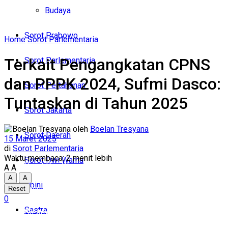
Politik
Budaya
Budaya
Sorot Prabowo
Home
Sorot Parlementaria
Sorot Prabowo
Terkait Pengangkatan CPNS
Sorot Parlementaria
Sorot Parlementaria
dan PPPK 2024, Sufmi Dasco:
Sorot Pertahanan
Sorot Pertahanan
Tuntaskan di Tahun 2025
Sorot Jakarta
Sorot Jakarta
oleh
Boelan Tresyana
Sorot Daerah
15 Maret 2025
Sorot Daerah
di
Sorot Parlementaria
Waktu membaca: 2 menit lebih
Sorot Dwi Warna
Sorot Dwi Warna
A
A
A
A
Opini
Opini
Reset
0
Sastra
Sastra