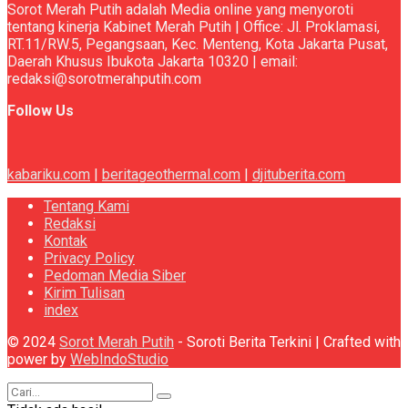
Sorot Merah Putih adalah Media online yang menyoroti
tentang kinerja Kabinet Merah Putih | Office: Jl. Proklamasi,
RT.11/RW.5, Pegangsaan, Kec. Menteng, Kota Jakarta Pusat,
Daerah Khusus Ibukota Jakarta 10320 | email:
redaksi@sorotmerahputih.com
Follow Us
kabariku.com
|
beritageothermal.com
|
djituberita.com
Tentang Kami
Redaksi
Kontak
Privacy Policy
Pedoman Media Siber
Kirim Tulisan
index
© 2024
Sorot Merah Putih
- Soroti Berita Terkini | Crafted with
power by
WebIndoStudio