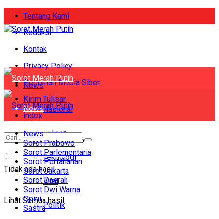
Tentang Kami
Redaksi
Kontak
Privacy Policy
Pedoman Media Siber
News
Kirim Tulisan
News
Nasional
index
Nasional
Hukum
News
Jumat, Agustus 7, 2026
Sorot Prabowo
Sorot Parlementaria
Hukum
Teknologi
Sorot Pertahanan
Tidak ada hasil
Sorot Jakarta
Teknologi
Sorot Daerah
Viral
Sorot Dwi Warna
Viral
Opini
Lihat Semua hasil
Politik
Sastra