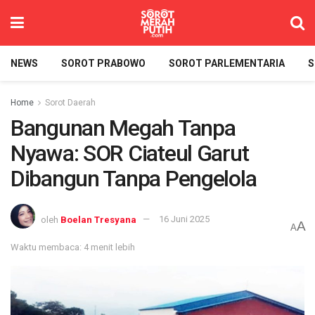
NEWS
SOROT PRABOWO
SOROT PARLEMENTARIA
S
Home
Sorot Daerah
Bangunan Megah Tanpa
Nyawa: SOR Ciateul Garut
Dibangun Tanpa Pengelola
oleh
Boelan Tresyana
16 Juni 2025
A
A
Waktu membaca: 4 menit lebih