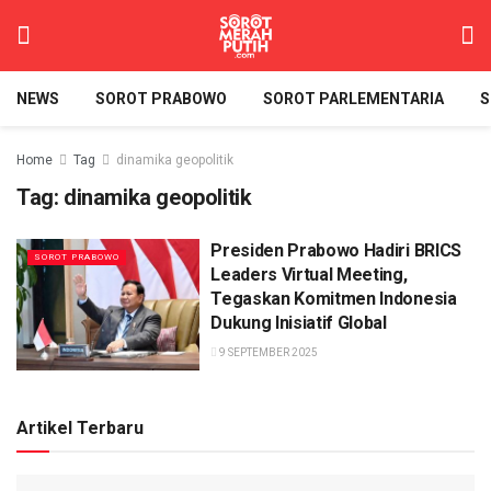
NEWS
SOROT PRABOWO
SOROT PARLEMENTARIA
S
Home
Tag
dinamika geopolitik
Tag:
dinamika geopolitik
Presiden Prabowo Hadiri BRICS
SOROT PRABOWO
Leaders Virtual Meeting,
Tegaskan Komitmen Indonesia
Dukung Inisiatif Global
9 SEPTEMBER 2025
Artikel Terbaru