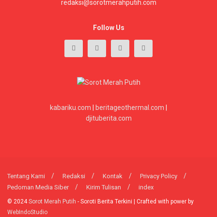
redaksi@sorotmerahputih.com
Follow Us
kabariku.com
|
beritageothermal.com
|
djituberita.com
Tentang Kami
Redaksi
Kontak
Privacy Policy
Pedoman Media Siber
Kirim Tulisan
index
© 2024
Sorot Merah Putih
- Soroti Berita Terkini | Crafted with power by
WebIndoStudio