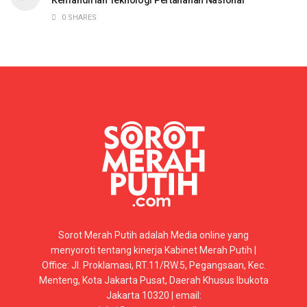
0 SHARES
Sorot Merah Putih adalah Media online yang
menyoroti tentang kinerja Kabinet Merah Putih |
Office: Jl. Proklamasi, RT.11/RW.5, Pegangsaan, Kec.
Menteng, Kota Jakarta Pusat, Daerah Khusus Ibukota
Jakarta 10320 | email: