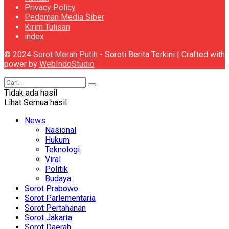
Privacy Policy
Pedoman Media Siber
Kirim Tulisan
index
© 2024
Sorot Merah Putih
- Soroti Berita Terkini | Crafted with
power by
WebIndoStudio
Tidak ada hasil
Lihat Semua hasil
News
Nasional
Hukum
Teknologi
Viral
Politik
Budaya
Sorot Prabowo
Sorot Parlementaria
Sorot Pertahanan
Sorot Jakarta
Sorot Daerah