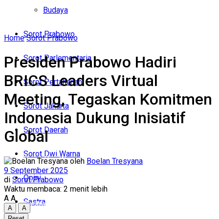
Politik
Budaya
Budaya
Sorot Prabowo
Home
Sorot Prabowo
Sorot Prabowo
Presiden Prabowo Hadiri
Sorot Parlementaria
Sorot Parlementaria
BRICS Leaders Virtual
Sorot Pertahanan
Sorot Pertahanan
Meeting, Tegaskan Komitmen
Sorot Jakarta
Indonesia Dukung Inisiatif
Sorot Jakarta
Sorot Daerah
Global
Sorot Daerah
Sorot Dwi Warna
Sorot Dwi Warna
oleh
Boelan Tresyana
9 September 2025
Opini
di
Sorot Prabowo
Opini
Waktu membaca: 2 menit lebih
A
A
Sastra
Sastra
A
A
Reset