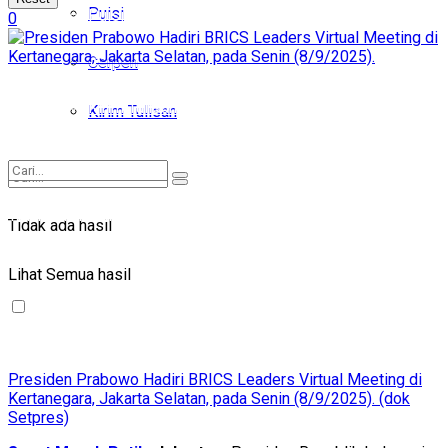
Puisi
Puisi
0
Cerpen
Cerpen
Kirim Tulisan
Kirim Tulisan
Tidak ada hasil
Tidak ada hasil
Lihat Semua hasil
Lihat Semua hasil
Presiden Prabowo Hadiri BRICS Leaders Virtual Meeting di
Kertanegara, Jakarta Selatan, pada Senin (8/9/2025). (dok
Setpres)