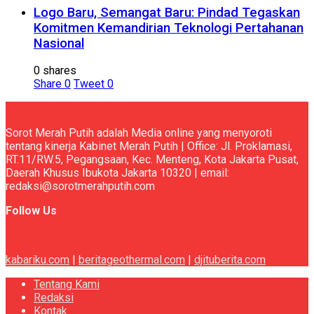
Logo Baru, Semangat Baru: Pindad Tegaskan
Komitmen Kemandirian Teknologi Pertahanan
Nasional
0 shares
Share
0
Tweet
0
Sorot Merah Putih adalah Media online yang menyoroti
tentang kinerja Kabinet Merah Putih | Office: Jl. Proklamasi,
RT.11/RW.5, Pegangsaan, Kec. Menteng, Kota Jakarta Pusat,
Daerah Khusus Ibukota Jakarta 10320 | email:
redaksi@sorotmerahputih.com
Follow Us
kabariku.com
|
beritageothermal.com
|
djituberita.com
Tentang Kami
Redaksi
Kontak