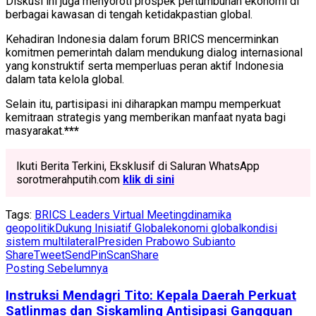
Diskusi ini juga menyoroti prospek pertumbuhan ekonomi di
berbagai kawasan di tengah ketidakpastian global.
Kehadiran Indonesia dalam forum BRICS mencerminkan
komitmen pemerintah dalam mendukung dialog internasional
yang konstruktif serta memperluas peran aktif Indonesia
dalam tata kelola global.
Selain itu, partisipasi ini diharapkan mampu memperkuat
kemitraan strategis yang memberikan manfaat nyata bagi
masyarakat.
***
Ikuti Berita Terkini, Eksklusif di Saluran WhatsApp
sorotmerahputih.com
klik di sini
Tags:
BRICS Leaders Virtual Meeting
dinamika
geopolitik
Dukung Inisiatif Global
ekonomi global
kondisi
sistem multilateral
Presiden Prabowo Subianto
Share
Tweet
Send
Pin
Scan
Share
Posting Sebelumnya
Instruksi Mendagri Tito: Kepala Daerah Perkuat
Satlinmas dan Siskamling Antisipasi Gangguan