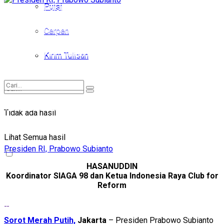
Puisi
Puisi
Cerpen
Cerpen
Kirim Tulisan
Kirim Tulisan
Tidak ada hasil
Tidak ada hasil
Lihat Semua hasil
Lihat Semua hasil
Presiden RI, Prabowo Subianto
HASANUDDIN
Koordinator SIAGA 98 dan Ketua Indonesia Raya Club for
Reform
Sorot Merah Putih,
Jakarta
– Presiden Prabowo Subianto