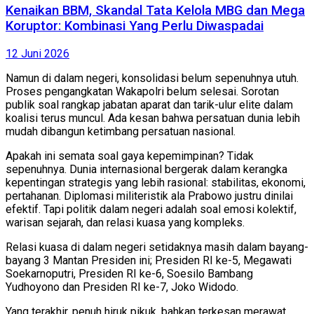
Kenaikan BBM, Skandal Tata Kelola MBG dan Mega
Koruptor: Kombinasi Yang Perlu Diwaspadai
12 Juni 2026
Namun di dalam negeri, konsolidasi belum sepenuhnya utuh.
Proses pengangkatan Wakapolri belum selesai. Sorotan
publik soal rangkap jabatan aparat dan tarik-ulur elite dalam
koalisi terus muncul. Ada kesan bahwa persatuan dunia lebih
mudah dibangun ketimbang persatuan nasional.
Apakah ini semata soal gaya kepemimpinan? Tidak
sepenuhnya. Dunia internasional bergerak dalam kerangka
kepentingan strategis yang lebih rasional: stabilitas, ekonomi,
pertahanan. Diplomasi militeristik ala Prabowo justru dinilai
efektif. Tapi politik dalam negeri adalah soal emosi kolektif,
warisan sejarah, dan relasi kuasa yang kompleks.
Relasi kuasa di dalam negeri setidaknya masih dalam bayang-
bayang 3 Mantan Presiden ini; Presiden RI ke-5, Megawati
Soekarnoputri, Presiden RI ke-6, Soesilo Bambang
Yudhoyono dan Presiden RI ke-7, Joko Widodo.
Yang terakhir, penuh hiruk pikuk, bahkan terkesan merawat