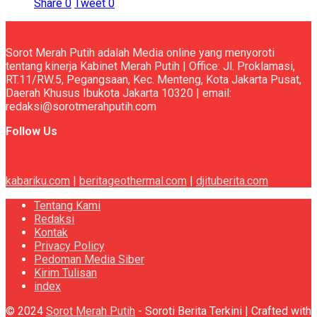
Share
0
Tweet
0
Sorot Merah Putih adalah Media online yang menyoroti
tentang kinerja Kabinet Merah Putih | Office: Jl. Proklamasi,
RT.11/RW.5, Pegangsaan, Kec. Menteng, Kota Jakarta Pusat,
Daerah Khusus Ibukota Jakarta 10320 | email:
redaksi@sorotmerahputih.com
Follow Us
kabariku.com
|
beritageothermal.com
|
djituberita.com
Tentang Kami
Redaksi
Kontak
Privacy Policy
Pedoman Media Siber
Kirim Tulisan
index
© 2024
Sorot Merah Putih
- Soroti Berita Terkini | Crafted with