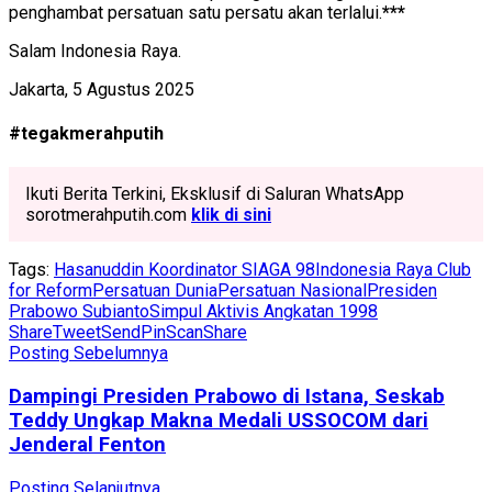
penghambat persatuan satu persatu akan terlalui.
***
Salam Indonesia Raya.
Jakarta, 5 Agustus 2025
#tegakmerahputih
Ikuti Berita Terkini, Eksklusif di Saluran WhatsApp
sorotmerahputih.com
klik di sini
Tags:
Hasanuddin Koordinator SIAGA 98
Indonesia Raya Club
for Reform
Persatuan Dunia
Persatuan Nasional
Presiden
Prabowo Subianto
Simpul Aktivis Angkatan 1998
Share
Tweet
Send
Pin
Scan
Share
Posting Sebelumnya
Dampingi Presiden Prabowo di Istana, Seskab
Teddy Ungkap Makna Medali USSOCOM dari
Jenderal Fenton
Posting Selanjutnya