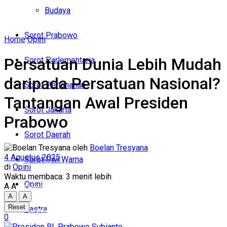
Politik
Budaya
Budaya
Sorot Prabowo
Home
Opini
Sorot Prabowo
Persatuan Dunia Lebih Mudah
Sorot Parlementaria
Sorot Parlementaria
daripada Persatuan Nasional?
Sorot Pertahanan
Sorot Pertahanan
Tantangan Awal Presiden
Sorot Jakarta
Prabowo
Sorot Jakarta
Sorot Daerah
Sorot Daerah
oleh
Boelan Tresyana
4 Agustus 2025
Sorot Dwi Warna
Sorot Dwi Warna
di
Opini
Waktu membaca: 3 menit lebih
Opini
A
A
Opini
A
A
Reset
Sastra
Sastra
0