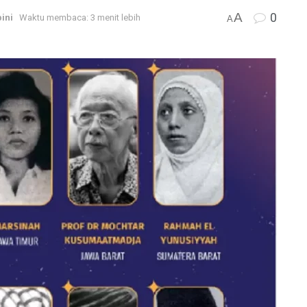
A
0
ini
Waktu membaca: 3 menit lebih
A