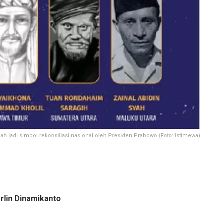
ah jadi simbol rekonsiliasi nasional oleh Presiden Prabowo.(Foto: Istimewa)
rlin Dinamikanto