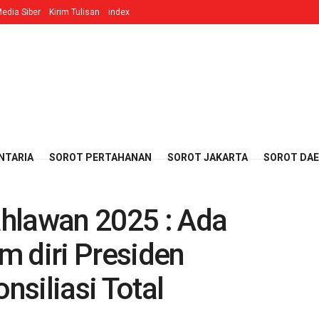
edia Siber
Kirim Tulisan
index
NTARIA
SOROT PERTAHANAN
SOROT JAKARTA
SOROT DA
hlawan 2025 : Ada
m diri Presiden
siliasi Total