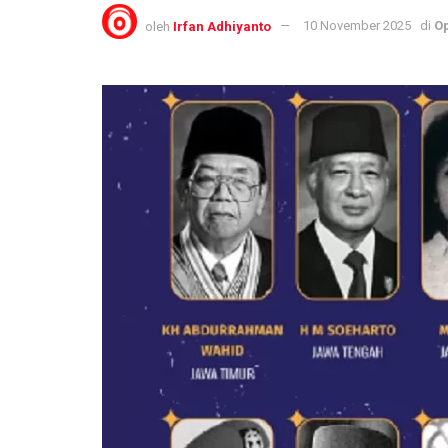
oleh
Irfan Adhiyanto
10 November 2025
di
Op