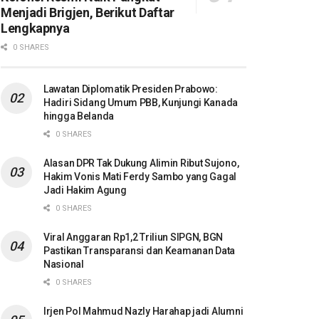
Menjadi Brigjen, Berikut Daftar
Lengkapnya
0 SHARES
Lawatan Diplomatik Presiden Prabowo:
Hadiri Sidang Umum PBB, Kunjungi Kanada
hingga Belanda
0 SHARES
Alasan DPR Tak Dukung Alimin Ribut Sujono,
Hakim Vonis Mati Ferdy Sambo yang Gagal
Jadi Hakim Agung
0 SHARES
Viral Anggaran Rp1,2 Triliun SIPGN, BGN
Pastikan Transparansi dan Keamanan Data
Nasional
0 SHARES
Irjen Pol Mahmud Nazly Harahap jadi Alumni