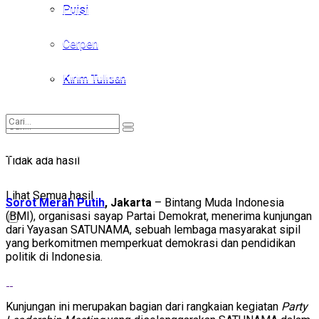
Puisi
Puisi
Cerpen
Cerpen
Kirim Tulisan
Kirim Tulisan
Tidak ada hasil
Tidak ada hasil
Lihat Semua hasil
Lihat Semua hasil
Sorot Merah Putih
, Jakarta
– Bintang Muda Indonesia
(BMI), organisasi sayap Partai Demokrat, menerima kunjungan
dari Yayasan SATUNAMA, sebuah lembaga masyarakat sipil
yang berkomitmen memperkuat demokrasi dan pendidikan
politik di Indonesia.
Kunjungan ini merupakan bagian dari rangkaian kegiatan
Party