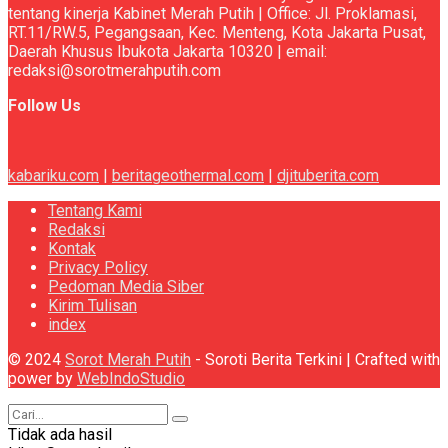
tentang kinerja Kabinet Merah Putih | Office: Jl. Proklamasi,
RT.11/RW.5, Pegangsaan, Kec. Menteng, Kota Jakarta Pusat,
Daerah Khusus Ibukota Jakarta 10320 | email:
redaksi@sorotmerahputih.com
Follow Us
kabariku.com
|
beritageothermal.com
|
djituberita.com
Tentang Kami
Redaksi
Kontak
Privacy Policy
Pedoman Media Siber
Kirim Tulisan
index
© 2024
Sorot Merah Putih
- Soroti Berita Terkini | Crafted with
power by
WebIndoStudio
Tidak ada hasil