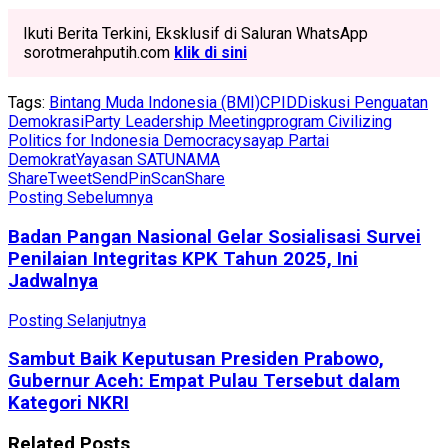
Ikuti Berita Terkini, Eksklusif di Saluran WhatsApp
sorotmerahputih.com
klik di sini
Tags:
Bintang Muda Indonesia (BMI)
CPID
Diskusi Penguatan
Demokrasi
Party Leadership Meeting
program Civilizing
Politics for Indonesia Democracy
sayap Partai
Demokrat
Yayasan SATUNAMA
Share
Tweet
Send
Pin
Scan
Share
Posting Sebelumnya
Badan Pangan Nasional Gelar Sosialisasi Survei
Penilaian Integritas KPK Tahun 2025, Ini
Jadwalnya
Posting Selanjutnya
Sambut Baik Keputusan Presiden Prabowo,
Gubernur Aceh: Empat Pulau Tersebut dalam
Kategori NKRI
Related
Posts