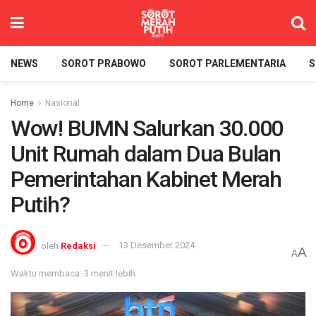
NEWS
SOROT PRABOWO
SOROT PARLEMENTARIA
S
Home
Nasional
Wow! BUMN Salurkan 30.000
Unit Rumah dalam Dua Bulan
Pemerintahan Kabinet Merah
Putih?
oleh
Redaksi
13 Desember 2024
A
A
Waktu membaca: 3 menit lebih