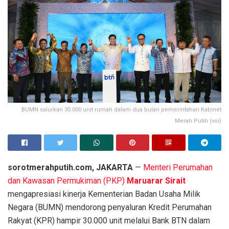
BUMN salurkan 30.000 unit rumah dalam dua bulan pemerintahan Kabinet
Merah Putih (voi)
sorotmerahputih.com, JAKARTA
—
Menteri Perumahan
dan Kawasan Permukiman (PKP)
Maruarar Sirait
mengapresiasi kinerja Kementerian Badan Usaha Milik
Negara (BUMN) mendorong penyaluran Kredit Perumahan
Rakyat (KPR) hampir 30.000 unit melalui Bank BTN dalam