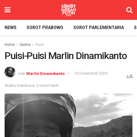
NEWS
SOROT PRABOWO
SOROT PARLEMENTARIA
S
Home
Sastra
Puisi
Puisi-Puisi Marlin Dinamikanto
oleh
Marlin Dinamikanto
10 Desember 2024
A
A
Waktu membaca: 3 menit lebih