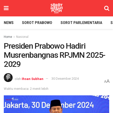
NEWS
SOROT PRABOWO
SOROT PARLEMENTARIA
S
Home
Nasional
Presiden Prabowo Hadiri
Musrenbangnas RPJMN 2025-
2029
oleh
Ihsan Subhan
30 Desember 2024
A
A
Waktu membaca: 2 menit lebih