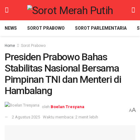
NEWS
SOROT PRABOWO
SOROT PARLEMENTARIA
S
Home
Sorot Prabowo
Presiden Prabowo Bahas
Stabilitas Nasional Bersama
Pimpinan TNI dan Menteri di
Hambalang
oleh
Boelan Tresyana
A
A
2 Agustus 2025
Waktu membaca: 2 menit lebih