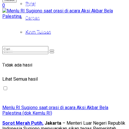
Puisi
Puisi
0
Cerpen
Cerpen
Kirim Tulisan
Kirim Tulisan
Tidak ada hasil
Tidak ada hasil
Lihat Semua hasil
Lihat Semua hasil
Menlu RI Sugiono saat orasi di acara Aksi Akbar Bela
Palestina (dok Kemlu RI)
Sorot Merah Putih,
Jakarta
– Menteri Luar Negeri Republik
Indonesia Sugiono menyuarakan sikap tegas Pemerintah