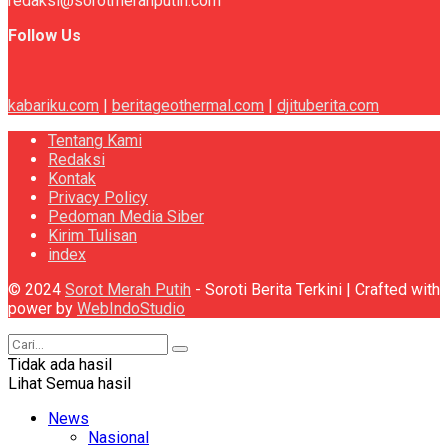
redaksi@sorotmerahputih.com
Follow Us
kabariku.com
|
beritageothermal.com
|
djituberita.com
Tentang Kami
Redaksi
Kontak
Privacy Policy
Pedoman Media Siber
Kirim Tulisan
index
© 2024
Sorot Merah Putih
- Soroti Berita Terkini | Crafted with
power by
WebIndoStudio
Tidak ada hasil
Lihat Semua hasil
News
Nasional