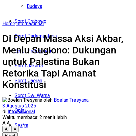
Politik
Budaya
Budaya
Sorot Prabowo
Home
Internasional
Sorot Prabowo
Di Depan Massa Aksi Akbar,
Sorot Parlementaria
Sorot Parlementaria
Menlu Sugiono: Dukungan
Sorot Pertahanan
Sorot Pertahanan
untuk Palestina Bukan
Sorot Jakarta
Retorika Tapi Amanat
Sorot Jakarta
Sorot Daerah
Konstitusi
Sorot Daerah
Sorot Dwi Warna
Sorot Dwi Warna
oleh
Boelan Tresyana
3 Agustus 2025
Opini
di
Internasional
Opini
Waktu membaca: 2 menit lebih
A
A
Sastra
Sastra
A
A
Reset