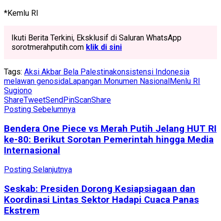
*Kemlu RI
Ikuti Berita Terkini, Eksklusif di Saluran WhatsApp
sorotmerahputih.com
klik di sini
Tags:
Aksi Akbar Bela Palestina
konsistensi Indonesia
melawan genosida
Lapangan Monumen Nasional
Menlu RI
Sugiono
Share
Tweet
Send
Pin
Scan
Share
Posting Sebelumnya
Bendera One Piece vs Merah Putih Jelang HUT RI
ke-80: Berikut Sorotan Pemerintah hingga Media
Internasional
Posting Selanjutnya
Seskab: Presiden Dorong Kesiapsiagaan dan
Koordinasi Lintas Sektor Hadapi Cuaca Panas
Ekstrem