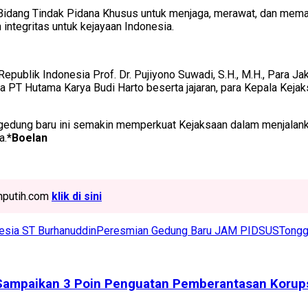
 Bidang Tindak Pidana Khusus untuk menjaga, merawat, dan mem
ntegritas untuk kejayaan Indonesia.
 Republik Indonesia Prof. Dr. Pujiyono Suwadi, S.H., M.H., Para 
a PT Hutama Karya Budi Harto beserta jajaran, para Kepala Kejak
edung baru ini semakin memperkuat Kejaksaan dalam menjalanka
a.
*Boelan
ahputih.com
klik di sini
esia ST Burhanuddin
Peresmian Gedung Baru JAM PIDSUS
Tongg
K Sampaikan 3 Poin Penguatan Pemberantasan Korup