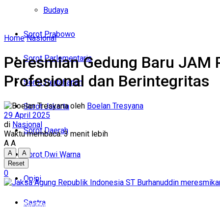
Politik
Budaya
Budaya
Sorot Prabowo
Home
Nasional
Sorot Prabowo
Peresmian Gedung Baru JAM P
Sorot Parlementaria
Sorot Parlementaria
Profesional dan Berintegritas
Sorot Pertahanan
Sorot Pertahanan
oleh
Boelan Tresyana
Sorot Jakarta
Sorot Jakarta
29 April 2025
di
Nasional
Sorot Daerah
Waktu membaca: 3 menit lebih
Sorot Daerah
A
A
A
A
Sorot Dwi Warna
Sorot Dwi Warna
Reset
0
Opini
Opini
Sastra
Sastra