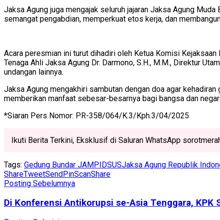
Jaksa Agung juga mengajak seluruh jajaran Jaksa Agung Muda
semangat pengabdian, memperkuat etos kerja, dan membangun i
Acara peresmian ini turut dihadiri oleh Ketua Komisi Kejaksaan
Tenaga Ahli Jaksa Agung Dr. Darmono, S.H., M.M., Direktur Utam
undangan lainnya.
Jaksa Agung mengakhiri sambutan dengan doa agar kehadiran g
memberikan manfaat sebesar-besarnya bagi bangsa dan negar
*Siaran Pers Nomor: PR-358/064/K.3/Kph.3/04/2025
Ikuti Berita Terkini, Eksklusif di Saluran WhatsApp sorotmer
Tags:
Gedung Bundar JAMPIDSUS
Jaksa Agung Republik Indon
Share
Tweet
Send
Pin
Scan
Share
Posting Sebelumnya
Di Konferensi Antikorupsi se-Asia Tenggara, KP