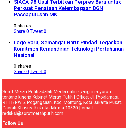
SIAGA 98 Usul Terbitkan Perpres Baru untuk
Perkuat Penataan Kelembagaan BGN
Pascaputusan MK
0 shares
Share
0
Tweet
0
Logo Baru, Semangat Baru: Pindad Tegaskan
Komitmen Kemandirian Teknologi Pertahanan
Nasional
0 shares
Share
0
Tweet
0
Sorot Merah Putih adalah Media online yang menyoroti
tentang kinerja Kabinet Merah Putih | Office: Jl. Proklamasi,
RT.11/RW.5, Pegangsaan, Kec. Menteng, Kota Jakarta Pusat,
Daerah Khusus Ibukota Jakarta 10320 | email:
redaksi@sorotmerahputih.com
Follow Us