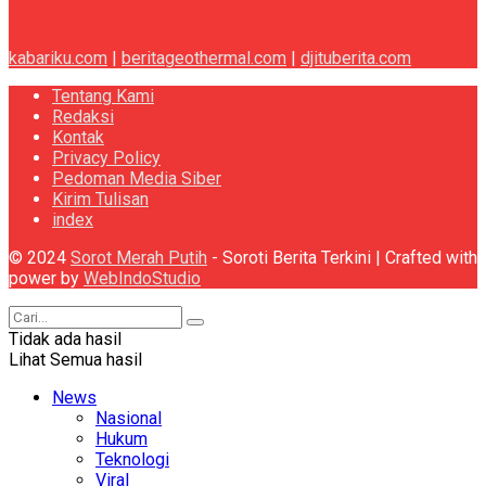
kabariku.com
|
beritageothermal.com
|
djituberita.com
Tentang Kami
Redaksi
Kontak
Privacy Policy
Pedoman Media Siber
Kirim Tulisan
index
© 2024
Sorot Merah Putih
- Soroti Berita Terkini | Crafted with
power by
WebIndoStudio
Tidak ada hasil
Lihat Semua hasil
News
Nasional
Hukum
Teknologi
Viral