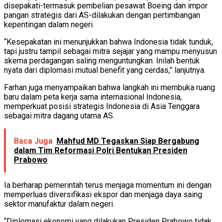
disepakati-termasuk pembelian pesawat Boeing dan impor
pangan strategis dari AS-dilakukan dengan pertimbangan
kepentingan dalam negeri.
“Kesepakatan ini menunjukkan bahwa Indonesia tidak tunduk,
tapi justru tampil sebagai mitra sejajar yang mampu menyusun
skema perdagangan saling menguntungkan. Inilah bentuk
nyata dari diplomasi mutual benefit yang cerdas,” lanjutnya.
Farhan juga menyampaikan bahwa langkah ini membuka ruang
baru dalam peta kerja sama internasional Indonesia,
memperkuat posisi strategis Indonesia di Asia Tenggara
sebagai mitra dagang utama AS.
Baca Juga
Mahfud MD Tegaskan Siap Bergabung
dalam Tim Reformasi Polri Bentukan Presiden
Prabowo
Ia berharap pemerintah terus menjaga momentum ini dengan
memperluas diversifikasi ekspor dan menjaga daya saing
sektor manufaktur dalam negeri.
“Diplomasi ekonomi yang dilakukan Presiden Prabowo tidak