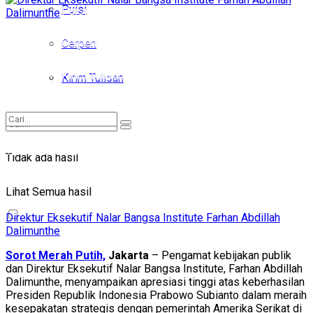
Puisi
Puisi
Cerpen
Cerpen
Kirim Tulisan
Kirim Tulisan
Tidak ada hasil
Tidak ada hasil
Lihat Semua hasil
Lihat Semua hasil
Direktur Eksekutif Nalar Bangsa Institute Farhan Abdillah
Dalimunthe
Sorot Merah Putih,
Jakarta
– Pengamat kebijakan publik
dan Direktur Eksekutif Nalar Bangsa Institute, Farhan Abdillah
Dalimunthe, menyampaikan apresiasi tinggi atas keberhasilan
Presiden Republik Indonesia Prabowo Subianto dalam meraih
kesepakatan strategis dengan pemerintah Amerika Serikat di