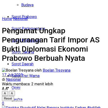
Politik
Budaya
Budaya
Sorot Prabowo
Home
Nasional
Sorot Prabowo
Pengamat Ungkap
Sorot Parlementaria
Sorot Parlementaria
Pengurangan Tarif Impor AS
Sorot Pertahanan
Sorot Pertahanan
Bukti Diplomasi Ekonomi
Sorot Jakarta
Prabowo Berbuah Nyata
Sorot Jakarta
Sorot Daerah
Sorot Daerah
oleh
Boelan Tresyana
17 Juli 2025
Sorot Dwi Warna
Sorot Dwi Warna
di
Nasional
Waktu membaca: 2 menit lebih
Opini
A
A
Opini
A
A
Reset
Sastra
Sastra
0