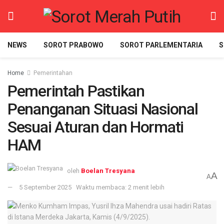
NEWS
SOROT PRABOWO
SOROT PARLEMENTARIA
S
Home
Pemerintahan
Pemerintah Pastikan
Penanganan Situasi Nasional
Sesuai Aturan dan Hormati
HAM
oleh
Boelan Tresyana
A
A
5 September 2025
Waktu membaca: 2 menit lebih