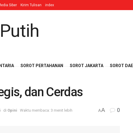
edia Siber
Kirim Tulisan
index
NTARIA
SOROT PERTAHANAN
SOROT JAKARTA
SOROT DA
egis, dan Cerdas
A
0
5
di
Opini
Waktu membaca: 3 menit lebih
A