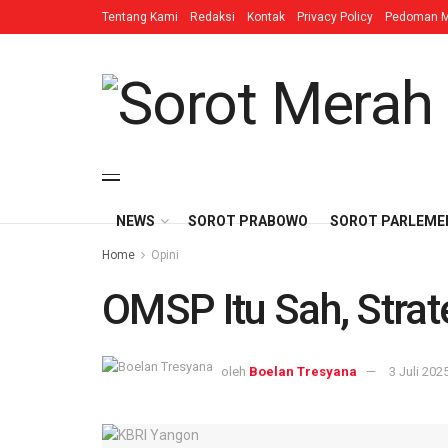
Tentang Kami
Redaksi
Kontak
Privacy Policy
Pedoman M
NEWS
SOROT PRABOWO
SOROT PARLEME
Home
Opini
OMSP Itu Sah, Strat
oleh
Boelan Tresyana
3 Juli 202