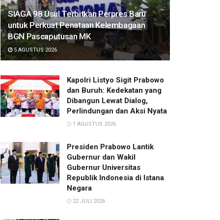
SIAGA 98 Usul Terbitkan Perpres Baru
untuk Perkuat Penataan Kelembagaan
BGN Pascaputusan MK
5 AGUSTUS 2026
Kapolri Listyo Sigit Prabowo
dan Buruh: Kedekatan yang
Dibangun Lewat Dialog,
Perlindungan dan Aksi Nyata
1 AGUSTUS 2026
Presiden Prabowo Lantik
Gubernur dan Wakil
Gubernur Universitas
Republik Indonesia di Istana
Negara
22 JULI 2026