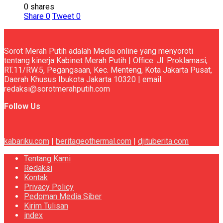
0 shares
Share
0
Tweet
0
Sorot Merah Putih adalah Media online yang menyoroti
tentang kinerja Kabinet Merah Putih | Office: Jl. Proklamasi,
RT.11/RW.5, Pegangsaan, Kec. Menteng, Kota Jakarta Pusat,
Daerah Khusus Ibukota Jakarta 10320 | email:
redaksi@sorotmerahputih.com
Follow Us
kabariku.com
|
beritageothermal.com
|
djituberita.com
Tentang Kami
Redaksi
Kontak
Privacy Policy
Pedoman Media Siber
Kirim Tulisan
index