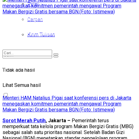
Puisi
Puisi
Cerpen
Cerpen
Kirim Tulisan
Kirim Tulisan
Tidak ada hasil
Tidak ada hasil
Lihat Semua hasil
Lihat Semua hasil
Menteri HAM Natalius Pigai saat konferensi pers di Jakarta
menegaskan komitmen pemerintah mengawal Program
Makan Bergizi Gratis bersama BGN.(Foto: Istimewa)
Sorot Merah Putih
, Jakarta –
Pemerintah terus
memperkuat tata kelola program Makan Bergizi Gratis (MBG)
sebagai salah satu prioritas nasional. Setelah Badan Gizi
Nasional (BGN) menetapkan standar pengelolaan program,