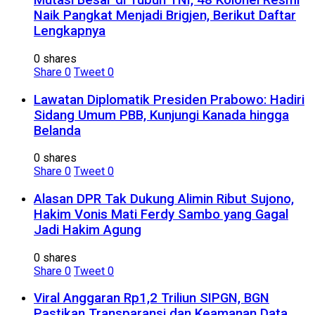
Mutasi Besar di Tubuh TNI, 48 Kolonel Resmi
Naik Pangkat Menjadi Brigjen, Berikut Daftar
Lengkapnya
0 shares
Share
0
Tweet
0
Lawatan Diplomatik Presiden Prabowo: Hadiri
Sidang Umum PBB, Kunjungi Kanada hingga
Belanda
0 shares
Share
0
Tweet
0
Alasan DPR Tak Dukung Alimin Ribut Sujono,
Hakim Vonis Mati Ferdy Sambo yang Gagal
Jadi Hakim Agung
0 shares
Share
0
Tweet
0
Viral Anggaran Rp1,2 Triliun SIPGN, BGN
Pastikan Transparansi dan Keamanan Data