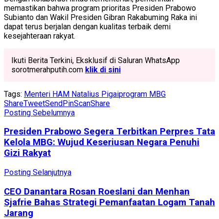
memastikan bahwa program prioritas Presiden Prabowo
Subianto dan Wakil Presiden Gibran Rakabuming Raka ini
dapat terus berjalan dengan kualitas terbaik demi
kesejahteraan rakyat.
Ikuti Berita Terkini, Eksklusif di Saluran WhatsApp
sorotmerahputih.com
klik di sini
Tags:
Menteri HAM Natalius Pigai
program MBG
Share
Tweet
Send
Pin
Scan
Share
Posting Sebelumnya
Presiden Prabowo Segera Terbitkan Perpres Tata
Kelola MBG: Wujud Keseriusan Negara Penuhi
Gizi Rakyat
Posting Selanjutnya
CEO Danantara Rosan Roeslani dan Menhan
Sjafrie Bahas Strategi Pemanfaatan Logam Tanah
Jarang