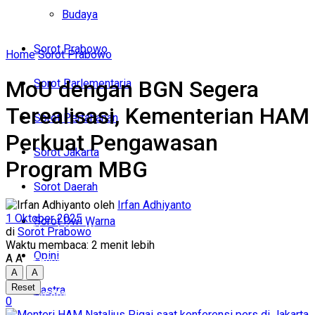
Politik
Budaya
Budaya
Sorot Prabowo
Home
Sorot Prabowo
Sorot Prabowo
MoU dengan BGN Segera
Sorot Parlementaria
Sorot Parlementaria
Terealisasi, Kementerian HAM
Sorot Pertahanan
Sorot Pertahanan
Perkuat Pengawasan
Sorot Jakarta
Program MBG
Sorot Jakarta
Sorot Daerah
Sorot Daerah
oleh
Irfan Adhiyanto
1 Oktober 2025
Sorot Dwi Warna
Sorot Dwi Warna
di
Sorot Prabowo
Waktu membaca: 2 menit lebih
Opini
A
A
Opini
A
A
Reset
Sastra
Sastra
0