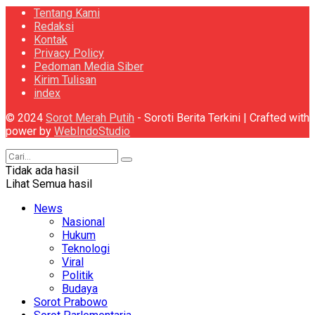
Tentang Kami
Redaksi
Kontak
Privacy Policy
Pedoman Media Siber
Kirim Tulisan
index
© 2024
Sorot Merah Putih
- Soroti Berita Terkini | Crafted with
power by
WebIndoStudio
Tidak ada hasil
Lihat Semua hasil
News
Nasional
Hukum
Teknologi
Viral
Politik
Budaya
Sorot Prabowo