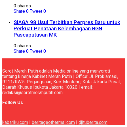
0 shares
Share
0
Tweet
0
SIAGA 98 Usul Terbitkan Perpres Baru untuk
Perkuat Penataan Kelembagaan BGN
Pascaputusan MK
0 shares
Share
0
Tweet
0
Sorot Merah Putih adalah Media online yang menyoroti
tentang kinerja Kabinet Merah Putih | Office: Jl. Proklamasi,
RT.11/RW.5, Pegangsaan, Kec. Menteng, Kota Jakarta Pusat,
Daerah Khusus Ibukota Jakarta 10320 | email:
redaksi@sorotmerahputih.com
Follow Us
kabariku.com
|
beritageothermal.com
|
djituberita.com