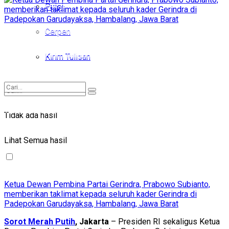
Puisi
Puisi
Cerpen
Cerpen
Kirim Tulisan
Kirim Tulisan
Tidak ada hasil
Tidak ada hasil
Lihat Semua hasil
Lihat Semua hasil
Ketua Dewan Pembina Partai Gerindra, Prabowo Subianto,
memberikan taklimat kepada seluruh kader Gerindra di
Padepokan Garudayaksa, Hambalang, Jawa Barat
Sorot Merah Putih
, Jakarta
– Presiden RI sekaligus Ketua