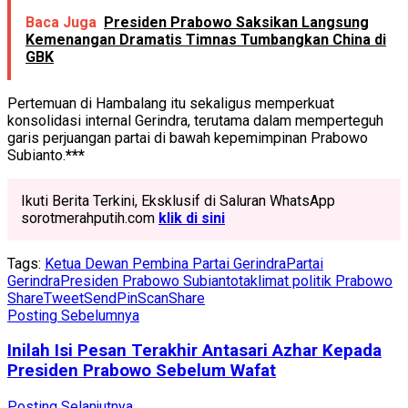
Baca Juga
Presiden Prabowo Saksikan Langsung
Kemenangan Dramatis Timnas Tumbangkan China di
GBK
Pertemuan di Hambalang itu sekaligus memperkuat
konsolidasi internal Gerindra, terutama dalam memperteguh
garis perjuangan partai di bawah kepemimpinan Prabowo
Subianto.
***
Ikuti Berita Terkini, Eksklusif di Saluran WhatsApp
sorotmerahputih.com
klik di sini
Tags:
Ketua Dewan Pembina Partai Gerindra
Partai
Gerindra
Presiden Prabowo Subianto
taklimat politik Prabowo
Share
Tweet
Send
Pin
Scan
Share
Posting Sebelumnya
Inilah Isi Pesan Terakhir Antasari Azhar Kepada
Presiden Prabowo Sebelum Wafat
Posting Selanjutnya