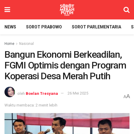
NEWS
SOROT PRABOWO
SOROT PARLEMENTARIA
S
Home
Nasional
Bangun Ekonomi Berkeadilan,
FGMI Optimis dengan Program
Koperasi Desa Merah Putih
oleh
Boelan Tresyana
26 Mei 2025
A
A
Waktu membaca: 2 menit lebih