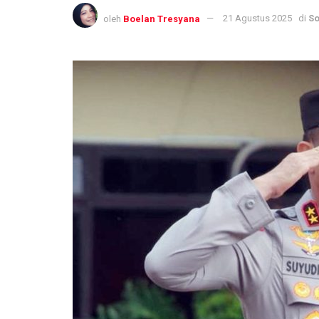
oleh
Boelan Tresyana
21 Agustus 2025
di
So