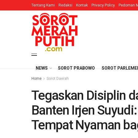
Tentang Kami
Redaksi
Kontak
Privacy Policy
Pedoman M
NEWS
SOROT PRABOWO
SOROT PARLEME
Home
Sorot Daerah
Tegaskan Disiplin 
Banten Irjen Suyudi:
Tempat Nyaman bag