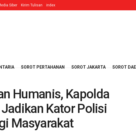
edia Siber
Kirim Tulisan
index
NTARIA
SOROT PERTAHANAN
SOROT JAKARTA
SOROT DA
dan Humanis, Kapolda
 Jadikan Kator Polisi
i Masyarakat