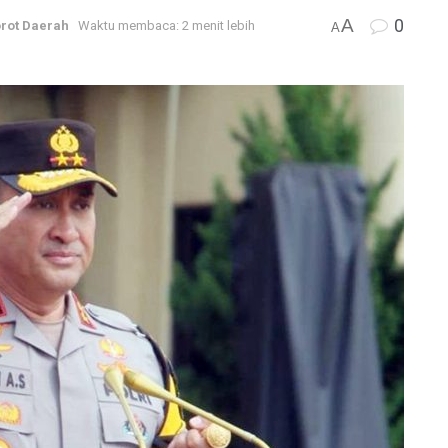
A
0
rot Daerah
Waktu membaca: 2 menit lebih
A