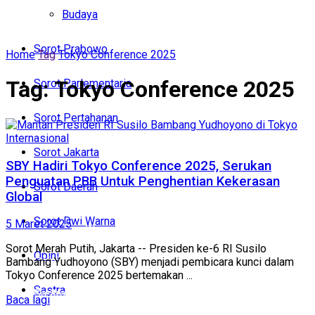
Politik
Budaya
Budaya
Sorot Prabowo
Home
Tag
Tokyo Conference 2025
Sorot Prabowo
Tag:
Tokyo Conference 2025
Sorot Parlementaria
Sorot Parlementaria
Sorot Pertahanan
Sorot Pertahanan
Internasional
Sorot Jakarta
Sorot Jakarta
SBY Hadiri Tokyo Conference 2025, Serukan
Penguatan PBB Untuk Penghentian Kekerasan
Sorot Daerah
Global
Sorot Daerah
Sorot Dwi Warna
5 Maret 2025
Sorot Dwi Warna
Sorot Merah Putih, Jakarta -- Presiden ke-6 RI Susilo
Opini
Opini
Bambang Yudhoyono (SBY) menjadi pembicara kunci dalam
Tokyo Conference 2025 bertemakan ...
Sastra
Sastra
Baca lagi