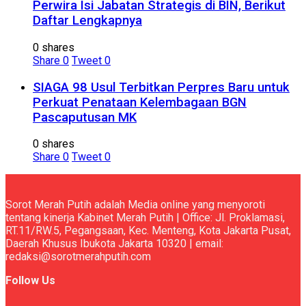
Perwira Isi Jabatan Strategis di BIN, Berikut
Daftar Lengkapnya
0 shares
Share
0
Tweet
0
SIAGA 98 Usul Terbitkan Perpres Baru untuk
Perkuat Penataan Kelembagaan BGN
Pascaputusan MK
0 shares
Share
0
Tweet
0
Sorot Merah Putih adalah Media online yang menyoroti
tentang kinerja Kabinet Merah Putih | Office: Jl. Proklamasi,
RT.11/RW.5, Pegangsaan, Kec. Menteng, Kota Jakarta Pusat,
Daerah Khusus Ibukota Jakarta 10320 | email:
redaksi@sorotmerahputih.com
Follow Us