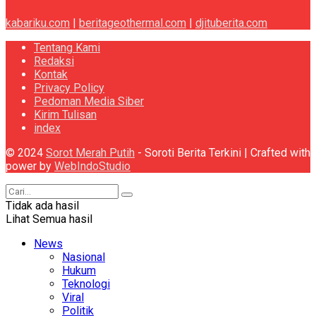
kabariku.com
|
beritageothermal.com
|
djituberita.com
Tentang Kami
Redaksi
Kontak
Privacy Policy
Pedoman Media Siber
Kirim Tulisan
index
© 2024
Sorot Merah Putih
- Soroti Berita Terkini | Crafted with
power by
WebIndoStudio
Tidak ada hasil
Lihat Semua hasil
News
Nasional
Hukum
Teknologi
Viral
Politik