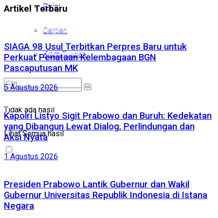
Puisi
Puisi
Artikel Terbaru
Cerpen
Cerpen
SIAGA 98 Usul Terbitkan Perpres Baru untuk
Kirim Tulisan
Kirim Tulisan
Perkuat Penataan Kelembagaan BGN
Pascaputusan MK
5 Agustus 2026
Tidak ada hasil
Tidak ada hasil
Kapolri Listyo Sigit Prabowo dan Buruh: Kedekatan
yang Dibangun Lewat Dialog, Perlindungan dan
Lihat Semua hasil
Lihat Semua hasil
Aksi Nyata
1 Agustus 2026
Presiden Prabowo Lantik Gubernur dan Wakil
Gubernur Universitas Republik Indonesia di Istana
Negara