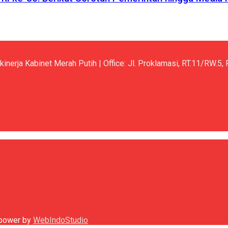
kinerja Kabinet Merah Putih | Office: Jl. Proklamasi, RT.11/RW.
h power by
WebIndoStudio