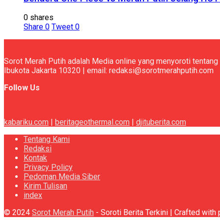
0 shares
Share
0
Tweet
0
Sorot Merah Putih adalah Media online yang menyoroti tentang 
Ibukota Jakarta 10320 | email: redaksi@sorotmerahputih.com
Follow Us
kabariku.com
|
beritageothermal.com
|
djituberita.com
Tentang Kami
Redaksi
Kontak
Privacy Policy
Pedoman Media Siber
Kirim Tulisan
index
© 2024
Sorot Merah Putih
- Soroti Berita Terkini | Crafted wit