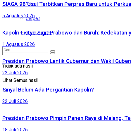
SIAGA 98 Usul Terbitkan Perpres Baru untuk Perk
Puisi
Puisi
5 Agustus 2026
Cerpen
Cerpen
Kirim Tulisan
Kapolri Listyo Sigit Prabowo dan Buruh: Kedekatan 
Kirim Tulisan
1 Agustus 2026
Presiden Prabowo Lantik Gubernur dan Wakil Gubernu
Tidak ada hasil
Tidak ada hasil
22 Juli 2026
Lihat Semua hasil
Lihat Semua hasil
Sinyal Belum Ada Pergantian Kapolri?
22 Juli 2026
Presiden Prabowo Pimpin Panen Raya di Malang, Te
18 Juli 2026