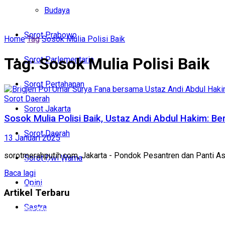
Politik
Budaya
Budaya
Sorot Prabowo
Home
Tag
Sosok Mulia Polisi Baik
Sorot Prabowo
Tag:
Sosok Mulia Polisi Baik
Sorot Parlementaria
Sorot Parlementaria
Sorot Pertahanan
Sorot Pertahanan
Sorot Daerah
Sorot Jakarta
Sorot Jakarta
Sosok Mulia Polisi Baik, Ustaz Andi Abdul Hakim: B
Sorot Daerah
13 Januari 2025
Sorot Daerah
sorotmerahputih.com, Jakarta - Pondok Pesantren dan Panti A
Sorot Dwi Warna
Sorot Dwi Warna
Baca lagi
Opini
Opini
Artikel Terbaru
Sastra
Sastra