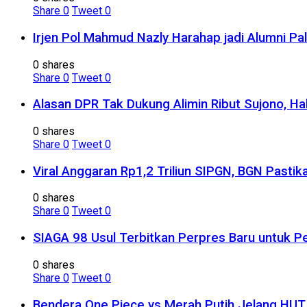
Share
0
Tweet
0
Irjen Pol Mahmud Nazly Harahap jadi Alumni Pa
0 shares
Share
0
Tweet
0
Alasan DPR Tak Dukung Alimin Ribut Sujono, H
0 shares
Share
0
Tweet
0
Viral Anggaran Rp1,2 Triliun SIPGN, BGN Pasti
0 shares
Share
0
Tweet
0
SIAGA 98 Usul Terbitkan Perpres Baru untuk
0 shares
Share
0
Tweet
0
Bendera One Piece vs Merah Putih Jelang HUT R