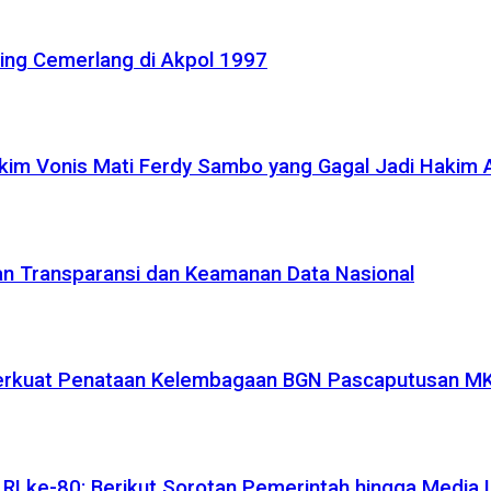
ling Cemerlang di Akpol 1997
akim Vonis Mati Ferdy Sambo yang Gagal Jadi Hakim
kan Transparansi dan Keamanan Data Nasional
 Perkuat Penataan Kelembagaan BGN Pascaputusan M
I ke-80: Berikut Sorotan Pemerintah hingga Media I