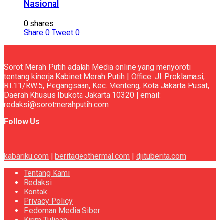
Nasional
0 shares
Share
0
Tweet
0
Sorot Merah Putih adalah Media online yang menyoroti
tentang kinerja Kabinet Merah Putih | Office: Jl. Proklamasi,
RT.11/RW.5, Pegangsaan, Kec. Menteng, Kota Jakarta Pusat,
Daerah Khusus Ibukota Jakarta 10320 | email:
redaksi@sorotmerahputih.com
Follow Us
kabariku.com
|
beritageothermal.com
|
djituberita.com
Tentang Kami
Redaksi
Kontak
Privacy Policy
Pedoman Media Siber
Kirim Tulisan