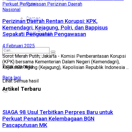
Puisi
Puisi
Nasional
Cerpen
Cerpen
Perizinan Daerah Rentan Korupsi: KPK,
Kemendagri, Kejagung, Polri, dan Bappisus
Kirim Tulisan
Kirim Tulisan
Sepakati Penguatan Pengawasan
4 Februari 2025
Sorot Merah Putih, Jakarta - Komisi Pemberantasan Korupsi
(KPK) bersama Kementerian Dalam Negeri (Kemendagri),
Tidak ada hasil
Tidak ada hasil
Kejaksaan Agung (Kejagung), Kepolisian Republik Indonesia ...
Lihat Semua hasil
Baca lagi
Lihat Semua hasil
Artikel Terbaru
SIAGA 98 Usul Terbitkan Perpres Baru untuk
Perkuat Penataan Kelembagaan BGN
Pascaputusan MK