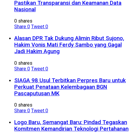
Pastikan Transparansi dan Keamanan Data
Nasional
0 shares
Share
0
Tweet
0
Alasan DPR Tak Dukung Alimin Ribut Sujono,
Hakim Vonis Mati Ferdy Sambo yang Gagal
Jadi Hakim Agung
0 shares
Share
0
Tweet
0
SIAGA 98 Usul Terbitkan Perpres Baru untuk
Perkuat Penataan Kelembagaan BGN
Pascaputusan MK
0 shares
Share
0
Tweet
0
Logo Baru, Semangat Baru: Pindad Tegaskan
Komitmen Kemandirian Teknologi Pertahanan