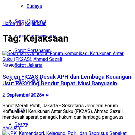
Politik
Budaya
Budaya
Sorot Prabowo
Home
Tag
Kejaksaan
Sorot Prabowo
Tag:
Kejaksaan
Sorot Parlementaria
Sorot Parlementaria
Sorot Pertahanan
Sorot Pertahanan
Nasional
Sorot Jakarta
Sorot Jakarta
Sekjen FK2AS Desak APH dan Lembaga Keuangan
Sorot Daerah
Usut Rekening Gendut Bupati Musi Banyuasin
Sorot Daerah
Sorot Dwi Warna
2 September 2025
Sorot Dwi Warna
Sorot Merah Putih, Jakarta - Sekretaris Jenderal Forum
Opini
Komunikasi Kerukunan Antar Suku (FK2AS), Ahmad Sazali,
Opini
mendesak aparat penegak hukum dan lembaga pengawas ...
Sastra
Sastra
Baca lagi