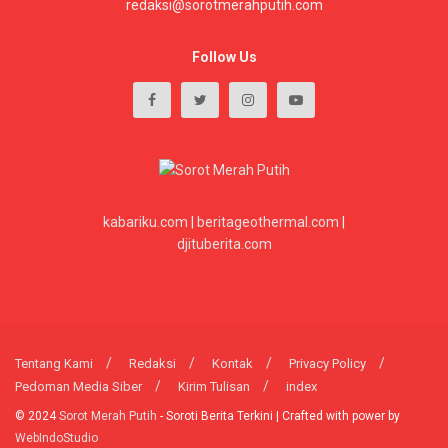
redaksi@sorotmerahputih.com
Follow Us
kabariku.com
|
beritageothermal.com
|
djituberita.com
Tentang Kami
Redaksi
Kontak
Privacy Policy
Pedoman Media Siber
Kirim Tulisan
index
© 2024
Sorot Merah Putih
- Soroti Berita Terkini | Crafted with power by
WebIndoStudio