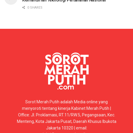
0 SHARES
Sorot Merah Putih adalah Media online yang
menyoroti tentang kinerja Kabinet Merah Putih |
Office: Jl. Proklamasi, RT.11/RW.5, Pegangsaan, Kec.
Menteng, Kota Jakarta Pusat, Daerah Khusus Ibukota
Jakarta 10320 | email: