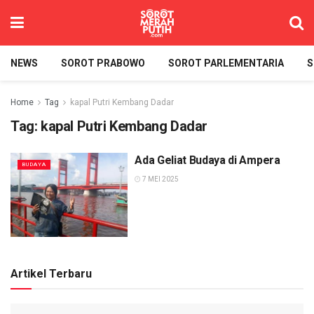
NEWS
SOROT PRABOWO
SOROT PARLEMENTARIA
S
Home
Tag
kapal Putri Kembang Dadar
Tag:
kapal Putri Kembang Dadar
Ada Geliat Budaya di Ampera
BUDAYA
7 MEI 2025
Artikel Terbaru