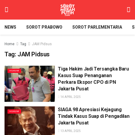
NEWS
SOROT PRABOWO
SOROT PARLEMENTARIA
S
Home
Tag
JAM Pidsus
Tag:
JAM Pidsus
Tiga Hakim Jadi Tersangka Baru
HUKUM
Kasus Suap Penanganan
Perkara Ekspor CPO di PN
Jakarta Pusat
14 APRIL 2025
SIAGA 98 Apresiasi Kejagung
HUKUM
Tindak Kasus Suap di Pengadilan
Jakarta Pusat
13 APRIL 2025