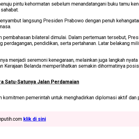
menuju pintu kehormatan sebelum menandatangani buku tamu kene
 sahabat.
 menyambut langsung Presiden Prabowo dengan penuh kehangata
masa.
m pembahasan bilateral dimulai. Dalam pertemuan tersebut, Pr
ng perdagangan, pendidikan, serta pertahanan. Latar belakang mi
nya menjadi seremoni kenegaraan, melainkan juga langkah nyata
 Kerajaan Belanda memperlihatkan semakin dihormatinya posisi I
ra Satu-Satunya Jalan Perdamaian
komitmen pemerintah untuk menghadirkan diplomasi aktif dan p
ahputih.com
klik di sini