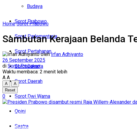
Politik
Budaya
Budaya
Sorot Prabowo
Home
Sorot Prabowo
Sorot Prabowo
Sambutan Kerajaan Belanda Te
Sorot Parlementaria
Sorot Parlementaria
Sorot Pertahanan
oleh
Irfan Adhiyanto
Sorot Pertahanan
26 September 2025
di
Sorot Prabowo
Sorot Jakarta
Sorot Jakarta
Waktu membaca: 2 menit lebih
A
A
Sorot Daerah
A
A
Sorot Daerah
Reset
0
Sorot Dwi Warna
Sorot Dwi Warna
Opini
Opini
Sastra
Sastra