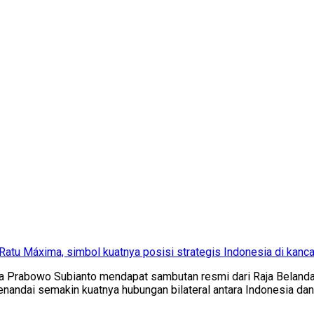
tu Máxima, simbol kuatnya posisi strategis Indonesia di kanca
a Prabowo Subianto mendapat sambutan resmi dari Raja Belanda 
nandai semakin kuatnya hubungan bilateral antara Indonesia da